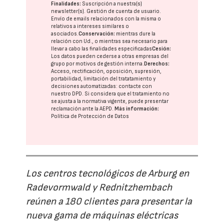
Finalidades:
Suscripción a nuestra(s)
newsletter(s). Gestión de cuenta de usuario.
Envío de emails relacionados con la misma o
relativos a intereses similares o
asociados.
Conservación:
mientras dure la
relación con Ud., o mientras sea necesario para
llevar a cabo las finalidades especificadas
Cesión:
Los datos pueden cederse a otras
empresas del
grupo
por motivos de gestión interna.
Derechos:
Acceso, rectificación, oposición, supresión,
portabilidad, limitación del tratatamiento y
decisiones automatizadas:
contacte con
nuestro DPD
. Si considera que el tratamiento no
se ajusta a la normativa vigente, puede presentar
reclamación ante la
AEPD
.
Más información:
Política de Protección de Datos
Los centros tecnológicos de Arburg en
Radevormwald y Rednitzhembach
reúnen a 180 clientes para presentar la
nueva gama de máquinas eléctricas