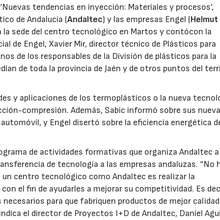
a ‘Nuevas tendencias en inyección: Materiales y procesos’,
ico de Andalucía (
Andaltec
) y las empresas Engel (
Helmut
en la sede del centro tecnológico en Martos y contócon la
ial de Engel, Xavier Mir, director técnico de Plásticos para
os de los responsables de la División de plásticos para la
ían de toda la provincia de Jaén y de otros puntos del terr
es y aplicaciones de los termoplásticos o la nueva tecnol
yección-compresión. Además, Sabic informó sobre sus nuev
 automóvil, y Engel disertó sobre la eficiencia energética d
ograma de actividades formativas que organiza Andaltec a
 transferencia de tecnología a las empresas andaluzas. “No 
de un centro tecnológico como Andaltec es realizar la
on el fin de ayudarles a mejorar su competitividad. Es deci
necesarios para que fabriquen productos de mejor calidad
ndica el director de Proyectos I+D de Andaltec, Daniel Agui