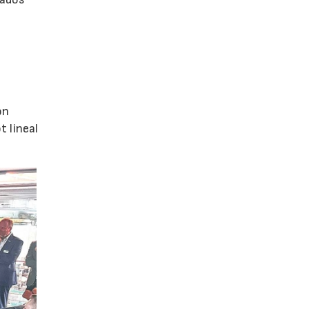
ón
 lineal