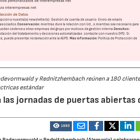
ativos personalizados de interempresas.net
vía interempresas.net
otección de Datos
pción a nuestra(s) newsletter(s). Gestión de cuenta de usuario. Envío de emails
o asociados.
Conservación:
mientras dure la relación con Ud., o mientras sea necesario para
ueden cederse a otras
empresas del grupo
por motivos de gestión interna.
Derechos:
imitación del tratatamiento y decisiones automatizadas:
contacte con nuestro DPD
. Si
nte, puede presentar reclamación ante la
AEPD
.
Más información:
Política de Protección de
Radevormwald y Rednitzhembach reúnen a 180 cliente
ctricas estándar
 las jornadas de puertas abiertas 
1693
n Radevormwald y Rednitzhembach (Alemania) celebraron