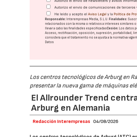
Autorizo el envío de newsletters y avisos inform
Autorizo el envío de comunicaciones de terceros 
He leído y acepto el
Aviso Legal
y la
Política de Pr
Responsable:
Interempresas Media, S.L.U.
Finalidades:
Suscri
relacionados con la misma o relativos a intereses similares 
llevar a cabo las finalidades especificadas
Cesión:
Los datos p
Acceso, rectificación, oposición, supresión, portabilidad, l
considera que el tratamiento no se ajusta a la normativa vige
Datos
Los centros tecnológicos de Arburg en 
presentar la nueva gama de máquinas elé
El Allrounder Trend centra
Arburg en Alemania
Redacción Interempresas
04/08/2026
Los centros tecnológicos de Arburg (ATC) e