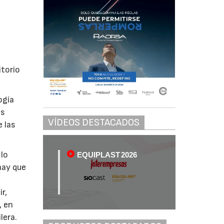
itorio
ogía
as
VÍDEOS DESTACADOS
e las
 lo
EQUIPLAST 2026
hay que
r,
, en
lera.