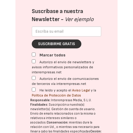
Suscríbase a nuestra
Newsletter -
Ver ejemplo
SUSCRIBIRME GRATIS
Marcar todos
Autorizo el envío de newsletters y
avisos informativos personalizados de
interempresas.net
Autorizo el envío de comunicaciones
de terceros vía interempresas.net
He leído y acepto el
Aviso Legal
y la
Política de Protección de Datos
Responsable:
Interempresas Media, S.L.U.
Finalidades:
Suscripción a nuestra(s)
newsletter(s). Gestión de cuenta de usuario.
Envío de emails relacionados con la misma o
relativos a intereses similares o
asociados.
Conservación:
mientras dure la
relación con Ud., o mientras sea necesario para
llevar a cabo las finalidades especificadas
Cesión: