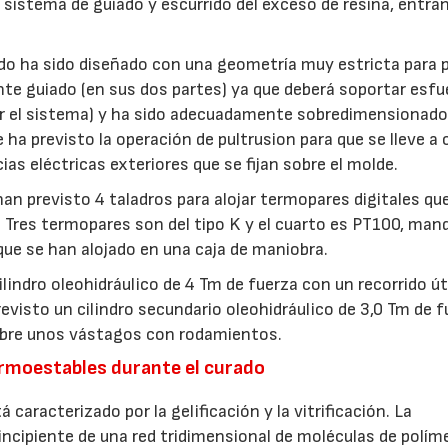
n sistema de guiado y escurrido del exceso de resina, entra
ido ha sido diseñado con una geometría muy estricta para 
nte guiado (en sus dos partes) ya que deberá soportar esf
ar el sistema) y ha sido adecuadamente sobredimensionado
e ha previsto la operación de pultrusion para que se lleve a 
ias eléctricas exteriores que se fijan sobre el molde.
an previsto 4 taladros para alojar termopares digitales qu
. Tres termopares son del tipo K y el cuarto es PT100, man
 que se han alojado en una caja de maniobra.
ilindro oleohidráulico de 4 Tm de fuerza con un recorrido út
revisto un cilindro secundario oleohidráulico de 3,0 Tm de 
obre unos vástagos con rodamientos.
rmoestables durante el curado
caracterizado por la gelificación y la vitrificación. La
incipiente de una red tridimensional de moléculas de polím