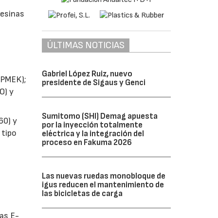
resinas
ÚLTIMAS NOTICIAS
Gabriel López Ruiz, nuevo
 (PMEK);
presidente de Sigaus y Genci
O) y
Sumitomo (SHI) Demag apuesta
60) y
por la inyección totalmente
 tipo
eléctrica y la integración del
proceso en Fakuma 2026
Las nuevas ruedas monobloque de
igus reducen el mantenimiento de
las bicicletas de carga
cas E-