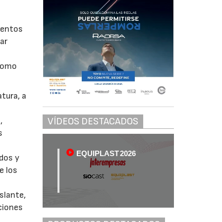
mentos
lar
 como
atura, a
VÍDEOS DESTACADOS
,
s
EQUIPLAST 2026
ados y
e los
slante,
ciones