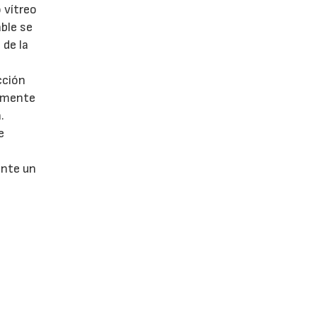
 vítreo
ble se
 de la
cción
ormente
.
e
ante un