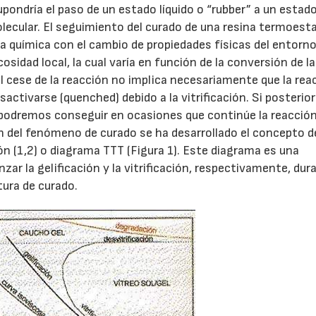
upondría el paso de un estado líquido o “rubber” a un estado
cular. El seguimiento del curado de una resina termoesta
ica química con el cambio de propiedades físicas del entorno
cosidad local, la cual varía en función de la conversión de la
l cese de la reacción no implica necesariamente que la rea
activarse (quenched) debido a la vitrificación. Si posteri
a podremos conseguir en ocasiones que continúe la reacción
 del fenómeno de curado se ha desarrollado el concepto d
(1,2) o diagrama TTT (Figura 1). Este diagrama es una
zar la gelificación y la vitrificación, respectivamente, dur
ura de curado.