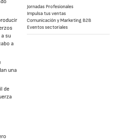
ndo
Jornadas Profesionales
Impulsa tus ventas
producir
Comunicación y Marketing B2B
Eventos sectoriales
uerzos
 a su
cabo a
e
dan una
il de
fuerza
ero