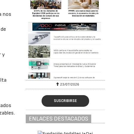
a nos
 de
r y
lta
23/07/2026
SUSCRIBIRSE
yados
zables.
ENLACES DESTACADOS