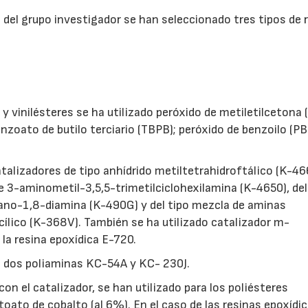
ia del grupo investigador se han seleccionado tres tipos de 
y vinilésteres se ha utilizado peróxido de metiletilcetona
enzoato de butilo terciario (TBPB); peróxido de benzoilo (PB
atalizadores de tipo anhídrido metiltetrahidroftálico (K-46
e 3-aminometil-3,5,5-trimetilciclohexilamina (K-4650), del
ano-1,8-diamina (K-490G) y del tipo mezcla de aminas
ncílico (K-368V). También se ha utilizado catalizador m-
la resina epoxídica E-720.
 dos poliaminas KC-54A y KC- 230J.
n el catalizador, se han utilizado para los poliésteres
ctoato de cobalto (al 6%). En el caso de las resinas epoxídi