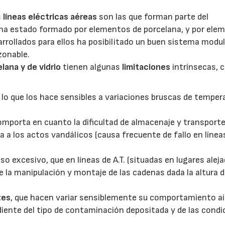
s
líneas eléctricas aéreas
son las que forman parte del
o ha estado formado por elementos de porcelana, y por ele
sarrollados para ellos ha posibilitado un buen sistema modu
zonable.
lana y de vidrio
tienen algunas
limitaciones
intrínsecas,
, lo que los hace sensibles a variaciones bruscas de temper
 comporta en cuanto la dificultad de almacenaje y transporte
ca a los actos vandálicos (causa frecuente de fallo en línea
peso excesivo, que en líneas de A.T. (situadas en lugares alej
e la manipulación y montaje de las cadenas dada la altura d
tes
, que hacen variar sensiblemente su comportamiento ai
iente del tipo de contaminación depositada y de las condi
.