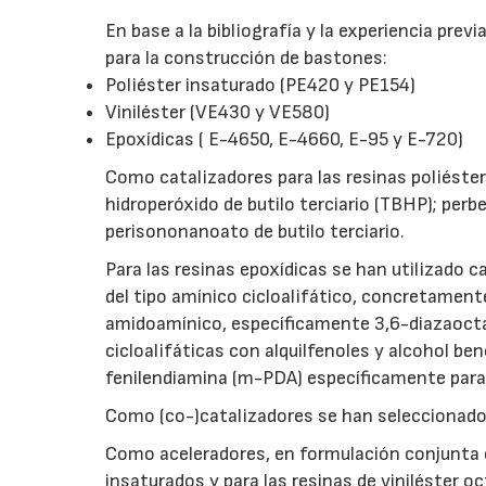
En base a la bibliografía y la experiencia prev
para la construcción de bastones:
Poliéster insaturado (PE420 y PE154)
Viniléster (VE430 y VE580)
Epoxídicas ( E-4650, E-4660, E-95 y E-720)
Como catalizadores para las resinas poliéster 
hidroperóxido de butilo terciario (TBHP); perb
perisononanoato de butilo terciario.
Para las resinas epoxídicas se han utilizado c
del tipo amínico cicloalifático, concretament
amidoamínico, específicamente 3,6-diazaoct
cicloalifáticas con alquilfenoles y alcohol be
fenilendiamina (m-PDA) específicamente para 
Como (co-)catalizadores se han seleccionado
Como aceleradores, en formulación conjunta co
insaturados y para las resinas de viniléster o