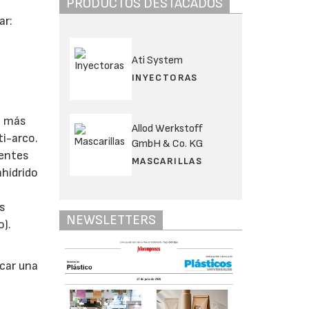
PRODUCTOS DESTACADOS
ar:
Ati System
INYECTORAS
n más
Allod Werkstoff
ti-arco.
GmbH & Co. KG
rentes
MASCARILLAS
nhídrido
as
NEWSLETTERS
o).
car una