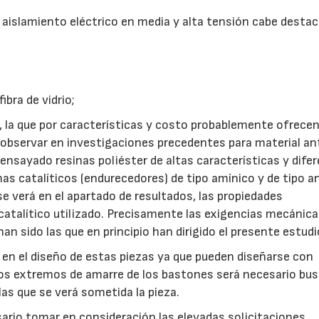
a aislamiento eléctrico en media y alta tensión cabe destac
ibra de vidrio;
a, la que por características y costo probablemente ofrece
 observar en investigaciones precedentes para material an
 ensayado resinas poliéster de altas características y dife
as catalíticos (endurecedores) de tipo amínico y de tipo a
se verá en el apartado de resultados, las propiedades
catalítico utilizado. Precisamente las exigencias mecánic
an sido las que en principio han dirigido el presente estudi
s en el diseño de estas piezas ya que pueden diseñarse con
los extremos de amarre de los bastones será necesario bus
las que se verá sometida la pieza.
esario tomar en consideración las elevadas solicitaciones