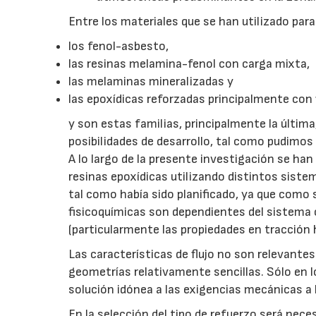
Entre los materiales que se han utilizado par
los fenol-asbesto,
las resinas melamina-fenol con carga mixta,
las melaminas mineralizadas y
las epoxídicas reforzadas principalmente con f
y son estas familias, principalmente la últim
posibilidades de desarrollo, tal como pudimos
A lo largo de la presente investigación se han
resinas epoxídicas utilizando distintos sistem
tal como había sido planificado, ya que como 
fisicoquímicas son dependientes del sistema 
(particularmente las propiedades en tracción h
Las características de flujo no son relevante
geometrías relativamente sencillas. Sólo en 
solución idónea a las exigencias mecánicas a 
En la selección del tipo de refuerzo será nec