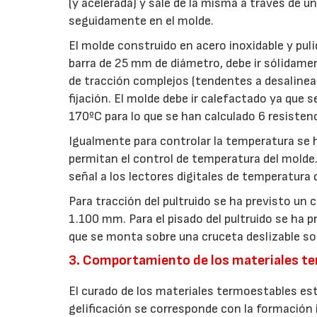
(y acelerada) y sale de la misma a través de u
seguidamente en el molde.
El molde construido en acero inoxidable y pul
barra de 25 mm de diámetro, debe ir sólidame
de tracción complejos (tendentes a desaline
fijación. El molde debe ir calefactado ya que s
170ºC para lo que se han calculado 6 resistenc
Igualmente para controlar la temperatura se h
permitan el control de temperatura del molde
señal a los lectores digitales de temperatura
Para tracción del pultruido se ha previsto un c
1.100 mm. Para el pisado del pultruido se ha p
que se monta sobre una cruceta deslizable s
3. Comportamiento de los materiales te
El curado de los materiales termoestables está 
gelificación se corresponde con la formación 