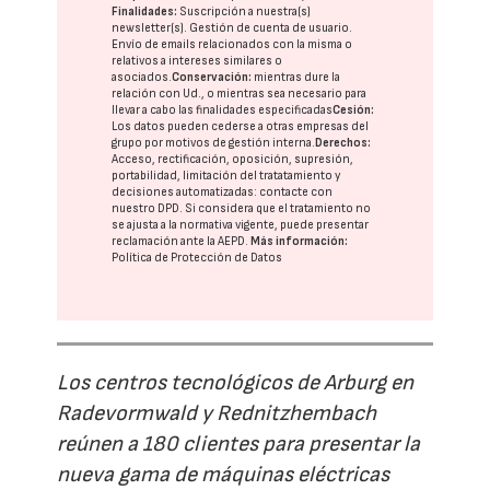
Finalidades:
Suscripción a nuestra(s)
newsletter(s). Gestión de cuenta de usuario.
Envío de emails relacionados con la misma o
relativos a intereses similares o
asociados.
Conservación:
mientras dure la
relación con Ud., o mientras sea necesario para
llevar a cabo las finalidades especificadas
Cesión:
Los datos pueden cederse a otras
empresas del
grupo
por motivos de gestión interna.
Derechos:
Acceso, rectificación, oposición, supresión,
portabilidad, limitación del tratatamiento y
decisiones automatizadas:
contacte con
nuestro DPD
. Si considera que el tratamiento no
se ajusta a la normativa vigente, puede presentar
reclamación ante la
AEPD
.
Más información:
Política de Protección de Datos
Los centros tecnológicos de Arburg en
Radevormwald y Rednitzhembach
reúnen a 180 clientes para presentar la
nueva gama de máquinas eléctricas