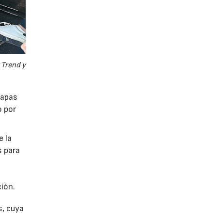
 Trend y
tapas
o por
e la
s para
ión.
s, cuya