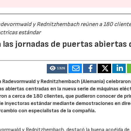
Radevormwald y Rednitzhembach reúnen a 180 cliente
ctricas estándar
 las jornadas de puertas abiertas 
1326
n Radevormwald y Rednitzhembach (Alemania) celebraron
23/07/2026
30/07/2026
tas abiertas centradas en la nueva serie de máquinas eléc
ron a cerca de 180 clientes, que pudieron conocer de pr
de inyectoras estándar mediante demostraciones en dire
rcambio con especialistas de la compañía.
evormwald y Rednitzhembach, destacó la buena acogida de 