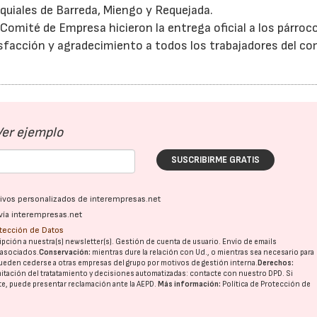
oquiales de Barreda, Miengo y Requejada.
 Comité de Empresa hicieron la entrega oficial a los párroc
isfacción y agradecimiento a todos los trabajadores del co
Ver ejemplo
SUSCRIBIRME GRATIS
ativos personalizados de interempresas.net
vía interempresas.net
otección de Datos
pción a nuestra(s) newsletter(s). Gestión de cuenta de usuario. Envío de emails
o asociados.
Conservación:
mientras dure la relación con Ud., o mientras sea necesario para
ueden cederse a otras
empresas del grupo
por motivos de gestión interna.
Derechos:
imitación del tratatamiento y decisiones automatizadas:
contacte con nuestro DPD
. Si
nte, puede presentar reclamación ante la
AEPD
.
Más información:
Política de Protección de