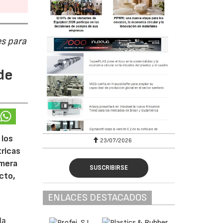
s para
de
 los
23/07/2026
tricas
imera
SUSCRIBIRSE
cto,
ENLACES DESTACADOS
la