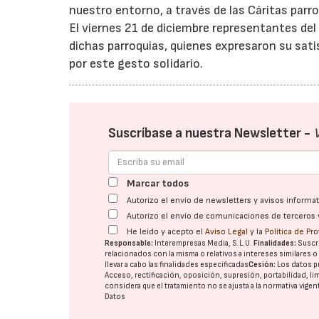
nuestro entorno, a través de las Cáritas parr
El viernes 21 de diciembre representantes del
dichas parroquias, quienes expresaron su sat
por este gesto solidario.
Suscríbase a nuestra Newsletter -
Marcar todos
Autorizo el envío de newsletters y avisos inform
Autorizo el envío de comunicaciones de terceros 
He leído y acepto el
Aviso Legal
y la
Política de Pr
Responsable:
Interempresas Media, S.L.U.
Finalidades:
Suscri
relacionados con la misma o relativos a intereses similares 
llevar a cabo las finalidades especificadas
Cesión:
Los datos p
Acceso, rectificación, oposición, supresión, portabilidad, l
considera que el tratamiento no se ajusta a la normativa vige
Datos