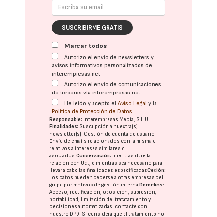
SUSCRIBIRME GRATIS
Marcar todos
Autorizo el envío de newsletters y
avisos informativos personalizados de
interempresas.net
Autorizo el envío de comunicaciones
de terceros vía interempresas.net
He leído y acepto el
Aviso Legal
y la
Política de Protección de Datos
Responsable:
Interempresas Media, S.L.U.
Finalidades:
Suscripción a nuestra(s)
newsletter(s). Gestión de cuenta de usuario.
Envío de emails relacionados con la misma o
relativos a intereses similares o
asociados.
Conservación:
mientras dure la
relación con Ud., o mientras sea necesario para
llevar a cabo las finalidades especificadas
Cesión:
Los datos pueden cederse a otras
empresas del
grupo
por motivos de gestión interna.
Derechos:
Acceso, rectificación, oposición, supresión,
portabilidad, limitación del tratatamiento y
decisiones automatizadas:
contacte con
nuestro DPD
. Si considera que el tratamiento no