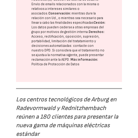
Envío de emails relacionados con la misma o
relativos a intereses similares o
asociados.
Conservación:
mientras dure la
relación con Ud., o mientras sea necesario para
llevar a cabo las finalidades especificadas
Cesión:
Los datos pueden cederse a otras
empresas del
grupo
por motivos de gestión interna.
Derechos:
Acceso, rectificación, oposición, supresión,
portabilidad, limitación del tratatamiento y
decisiones automatizadas:
contacte con
nuestro DPD
. Si considera que el tratamiento no
se ajusta a la normativa vigente, puede presentar
reclamación ante la
AEPD
.
Más información:
Política de Protección de Datos
Los centros tecnológicos de Arburg en
Radevormwald y Rednitzhembach
reúnen a 180 clientes para presentar la
nueva gama de máquinas eléctricas
estándar