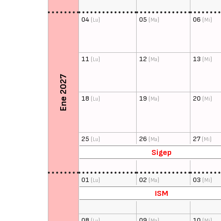
04
(
)
05
(
)
06
(
)
Lu
Ma
Mi
11
(
)
12
(
)
13
(
)
Lu
Ma
Mi
Ene 2027
18
(
)
19
(
)
20
(
)
Lu
Ma
Mi
25
(
)
26
(
)
27
(
)
Lu
Ma
Mi
Sigep
01
(
)
02
(
)
03
(
)
Lu
Ma
Mi
ISM
08
(
)
09
(
)
10
(
)
Lu
Ma
Mi