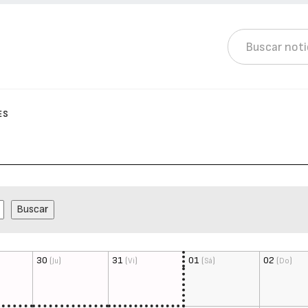
ES
30
(
)
31
(
)
01
(
)
02
(
)
Ju
Vi
Sá
Do