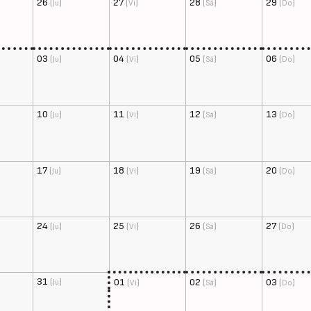
26
(
)
27
(
)
28
(
)
29
(
)
Ju
Vi
Sá
Do
03
(
)
04
(
)
05
(
)
06
(
)
Ju
Vi
Sá
Do
10
(
)
11
(
)
12
(
)
13
(
)
Ju
Vi
Sá
Do
17
(
)
18
(
)
19
(
)
20
(
)
Ju
Vi
Sá
Do
24
(
)
25
(
)
26
(
)
27
(
)
Ju
Vi
Sá
Do
31
(
)
01
(
)
02
(
)
03
(
)
Ju
Vi
Sá
Do