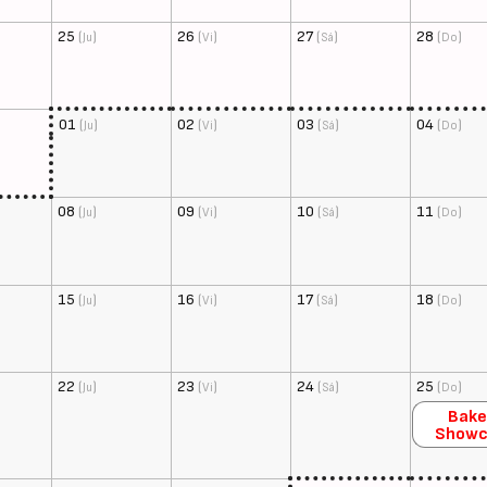
25
(
)
26
(
)
27
(
)
28
(
)
Ju
Vi
Sá
Do
01
(
)
02
(
)
03
(
)
04
(
)
Ju
Vi
Sá
Do
08
(
)
09
(
)
10
(
)
11
(
)
Ju
Vi
Sá
Do
15
(
)
16
(
)
17
(
)
18
(
)
Ju
Vi
Sá
Do
22
(
)
23
(
)
24
(
)
25
(
)
Ju
Vi
Sá
Do
Bake
Showc