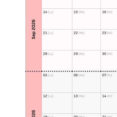
14
(
)
15
(
)
16
(
)
Lu
Ma
Mi
Sep 2026
21
(
)
22
(
)
23
(
)
Lu
Ma
Mi
28
(
)
29
(
)
30
(
)
Lu
Ma
Mi
05
(
)
06
(
)
07
(
)
Lu
Ma
Mi
12
(
)
13
(
)
14
(
)
Lu
Ma
Mi
19
(
)
20
(
)
21
(
)