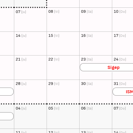
08
(
)
09
(
)
10
(
)
07
(
)
Vi
Sá
Do
Ju
14
(
)
15
(
)
16
(
)
17
(
)
Ju
Vi
Sá
Do
21
(
)
22
(
)
23
(
)
24
(
)
Ju
Vi
Sá
Do
Sigep
28
(
)
29
(
)
30
(
)
31
(
)
Ju
Vi
Sá
Do
IS
04
(
)
05
(
)
06
(
)
07
(
)
Ju
Vi
Sá
Do
11
(
)
12
(
)
13
(
)
14
(
)
Ju
Vi
Sá
Do