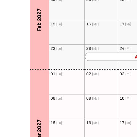
Feb 2027
15
(
)
16
(
)
17
(
)
Lu
Ma
Mi
22
(
)
23
(
)
24
(
)
Lu
Ma
Mi
01
(
)
02
(
)
03
(
)
Lu
Ma
Mi
08
(
)
09
(
)
10
(
)
Lu
Ma
Mi
Mar 2027
15
(
)
16
(
)
17
(
)
Lu
Ma
Mi