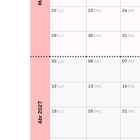
22
(
)
23
(
)
24
(
)
Lu
Ma
Mi
29
(
)
30
(
)
31
(
)
Lu
Ma
Mi
05
(
)
06
(
)
07
(
)
Lu
Ma
Mi
12
(
)
13
(
)
14
(
)
Lu
Ma
Mi
Abr 2027
19
(
)
20
(
)
21
(
)
Lu
Ma
Mi