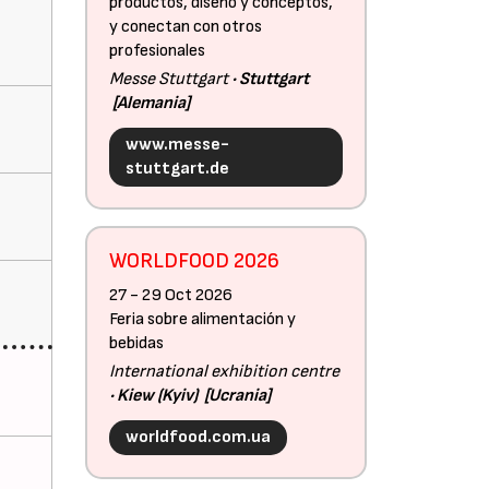
productos, diseño y conceptos,
y conectan con otros
profesionales
Messe Stuttgart
Stuttgart
Alemania
www.messe-
stuttgart.de
WORLDFOOD 2026
27 - 29 Oct 2026
Feria sobre alimentación y
bebidas
International exhibition centre
Kiew (Kyiv)
Ucrania
worldfood.com.ua