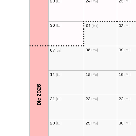
23
(
)
24
(
)
25
(
)
Lu
Ma
Mi
30
(
)
01
(
)
02
(
)
Lu
Ma
Mi
08
(
)
09
(
)
07
(
)
Ma
Mi
Lu
14
(
)
15
(
)
16
(
)
Lu
Ma
Mi
Dic 2026
21
(
)
22
(
)
23
(
)
Lu
Ma
Mi
28
(
)
29
(
)
30
(
)
Lu
Ma
Mi