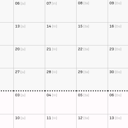
08
(
)
09
(
)
06
(
)
07
(
)
Sá
Do
Ju
Vi
13
(
)
14
(
)
15
(
)
16
(
)
Ju
Vi
Sá
Do
20
(
)
21
(
)
22
(
)
23
(
)
Ju
Vi
Sá
Do
27
(
)
28
(
)
29
(
)
30
(
)
Ju
Vi
Sá
Do
03
(
)
04
(
)
05
(
)
06
(
)
Ju
Vi
Sá
Do
10
(
)
11
(
)
12
(
)
13
(
)
Ju
Vi
Sá
Do