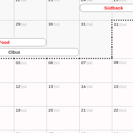
Ju
Vi
Sá
Do
Südback
29
(
)
30
(
)
31
(
)
01
(
)
Ju
Vi
Sá
Do
Food
Cibus
08
(
)
05
(
)
06
(
)
07
(
)
Do
Ju
Vi
Sá
12
(
)
13
(
)
14
(
)
15
(
)
Ju
Vi
Sá
Do
19
(
)
20
(
)
21
(
)
22
(
)
Ju
Vi
Sá
Do