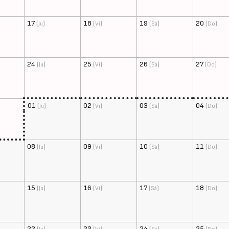
17
(
)
18
(
)
19
(
)
20
(
)
Ju
Vi
Sá
Do
24
(
)
25
(
)
26
(
)
27
(
)
Ju
Vi
Sá
Do
01
(
)
02
(
)
03
(
)
04
(
)
Ju
Vi
Sá
Do
08
(
)
09
(
)
10
(
)
11
(
)
Ju
Vi
Sá
Do
15
(
)
16
(
)
17
(
)
18
(
)
Ju
Vi
Sá
Do
22
(
)
23
(
)
24
(
)
25
(
)