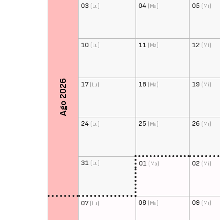
03
(
)
04
(
)
05
(
)
Lu
Ma
Mi
10
(
)
11
(
)
12
(
)
Lu
Ma
Mi
Ago 2026
17
(
)
18
(
)
19
(
)
Lu
Ma
Mi
24
(
)
25
(
)
26
(
)
Lu
Ma
Mi
31
(
)
01
(
)
02
(
)
Lu
Ma
Mi
08
(
)
09
(
)
07
(
)
Ma
Mi
Lu