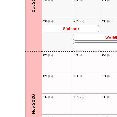
Oct 2026
Lu
Ma
Mi
26
(
)
27
(
)
28
(
)
Lu
Ma
Mi
Südback
World
02
(
)
03
(
)
04
(
)
Lu
Ma
Mi
09
(
)
10
(
)
11
(
)
Lu
Ma
Mi
Nov 2026
16
(
)
17
(
)
18
(
)
Lu
Ma
Mi