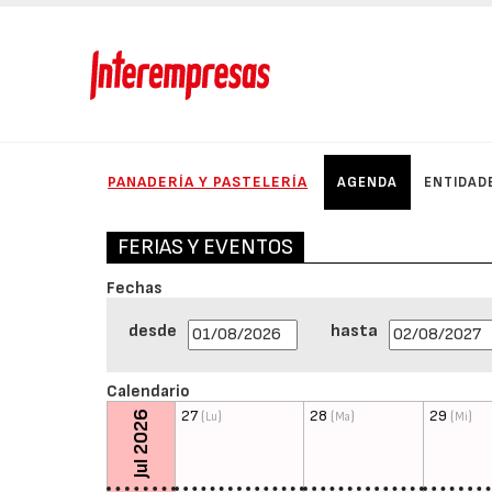
PANADERÍA Y PASTELERÍA
AGENDA
ENTIDAD
FERIAS Y EVENTOS
Fechas
desde
hasta
Calendario
27
(
)
28
(
)
29
(
)
Jul 2026
Lu
Ma
Mi