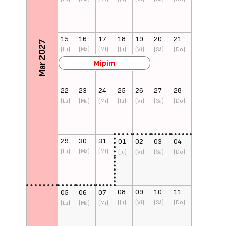
15
16
17
18
19
20
21
Mar 2027
(
)
(
)
(
)
(
)
(
)
(
)
(
)
Lu
Ma
Mi
Ju
Vi
Sá
Do
Mipim
22
23
24
25
26
27
28
(
)
(
)
(
)
(
)
(
)
(
)
(
)
Lu
Ma
Mi
Ju
Vi
Sá
Do
29
30
31
01
02
03
04
(
)
(
)
(
)
(
)
(
)
(
)
(
)
Lu
Ma
Mi
Ju
Vi
Sá
Do
08
09
10
11
05
06
07
(
)
(
)
(
)
(
)
(
)
(
)
(
)
Ju
Vi
Sá
Do
Lu
Ma
Mi