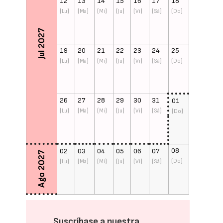
12
13
14
15
16
17
18
(
)
(
)
(
)
(
)
(
)
(
)
(
)
Lu
Ma
Mi
Ju
Vi
Sá
Do
Jul 2027
19
20
21
22
23
24
25
(
)
(
)
(
)
(
)
(
)
(
)
(
)
Lu
Ma
Mi
Ju
Vi
Sá
Do
26
27
28
29
30
31
01
(
)
(
)
(
)
(
)
(
)
(
)
(
)
Lu
Ma
Mi
Ju
Vi
Sá
Do
08
02
03
04
05
06
07
Ago 2027
(
)
(
)
(
)
(
)
(
)
(
)
(
)
Do
Lu
Ma
Mi
Ju
Vi
Sá
Suscríbase a nuestra