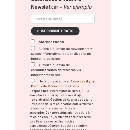
Newsletter -
Ver ejemplo
SUSCRIBIRME GRATIS
Marcar todos
Autorizo el envío de newsletters y
avisos informativos personalizados de
interempresas.net
Autorizo el envío de
comunicaciones de terceros vía
interempresas.net
He leído y acepto el
Aviso Legal
y la
Política de Protección de Datos
Responsable:
Interempresas Media, S.L.U.
Finalidades:
Suscripción a nuestra(s)
newsletter(s). Gestión de cuenta de usuario.
Envío de emails relacionados con la misma o
relativos a intereses similares o
asociados.
Conservación:
mientras dure la
relación con Ud., o mientras sea necesario
para llevar a cabo las finalidades
especificadas
Cesión:
Los datos pueden