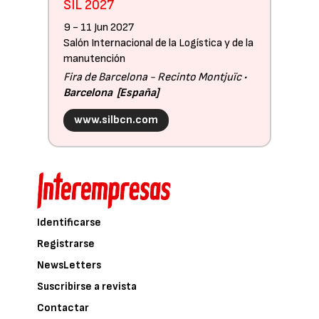
SIL 2027
9 - 11 Jun 2027
Salón Internacional de la Logística y de la
manutención
Fira de Barcelona - Recinto Montjuïc
Barcelona
España
www.silbcn.com
Identificarse
Registrarse
NewsLetters
Suscribirse a revista
Contactar