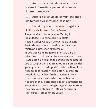
Autorizo el envío de newsletters y
avisos informativos personalizados de
interempresas.net
Autorizo el envío de comunicaciones
de terceros vía interempresas.net
He leído y acepto el
Aviso Legal
y la
Política de Protección de Datos
Responsable:
Interempresas Media, S.L.U.
Finalidades:
Suscripción a nuestra(s)
newsletter(s). Gestión de cuenta de usuario.
Envío de emails relacionados con la misma o
relativos a intereses similares o
asociados.
Conservación:
mientras dure la
relación con Ud., o mientras sea necesario para
llevar a cabo las finalidades especificadas
Cesión:
Los datos pueden cederse a otras
empresas del
grupo
por motivos de gestión interna.
Derechos:
Acceso, rectificación, oposición, supresión,
portabilidad, limitación del tratatamiento y
decisiones automatizadas:
contacte con
nuestro DPD
. Si considera que el tratamiento no
se ajusta a la normativa vigente, puede presentar
reclamación ante la
AEPD
.
Más información:
Política de Protección de Datos