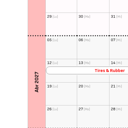
29
(
)
30
(
)
31
(
)
Lu
Ma
Mi
05
(
)
06
(
)
07
(
)
Lu
Ma
Mi
12
(
)
13
(
)
14
(
)
Lu
Ma
Mi
Tires & Rubber
Abr 2027
19
(
)
20
(
)
21
(
)
Lu
Ma
Mi
26
(
)
27
(
)
28
(
)
Lu
Ma
Mi