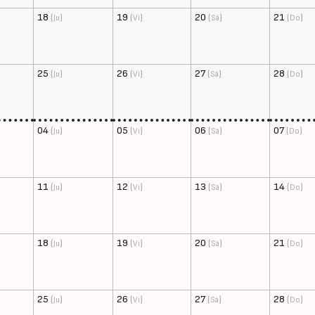
18
(
)
19
(
)
20
(
)
21
(
)
Ju
Vi
Sá
Do
25
(
)
26
(
)
27
(
)
28
(
)
Ju
Vi
Sá
Do
04
(
)
05
(
)
06
(
)
07
(
)
Ju
Vi
Sá
Do
11
(
)
12
(
)
13
(
)
14
(
)
Ju
Vi
Sá
Do
18
(
)
19
(
)
20
(
)
21
(
)
Ju
Vi
Sá
Do
25
(
)
26
(
)
27
(
)
28
(
)
Ju
Vi
Sá
Do