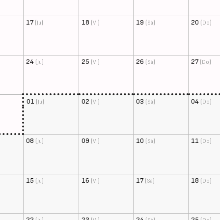
17
(
)
18
(
)
19
(
)
20
(
)
Ju
Vi
Sá
Do
24
(
)
25
(
)
26
(
)
27
(
)
Ju
Vi
Sá
Do
01
(
)
02
(
)
03
(
)
04
(
)
Ju
Vi
Sá
Do
08
(
)
09
(
)
10
(
)
11
(
)
Ju
Vi
Sá
Do
15
(
)
16
(
)
17
(
)
18
(
)
Ju
Vi
Sá
Do
22
(
)
23
(
)
24
(
)
25
(
)