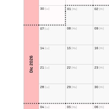
30
(
)
01
(
)
02
(
)
Lu
Ma
Mi
08
(
)
09
(
)
07
(
)
Ma
Mi
Lu
14
(
)
15
(
)
16
(
)
Lu
Ma
Mi
Dic 2026
21
(
)
22
(
)
23
(
)
Lu
Ma
Mi
28
(
)
29
(
)
30
(
)
Lu
Ma
Mi
04
(
)
05
(
)
06
(
)
Lu
Ma
Mi