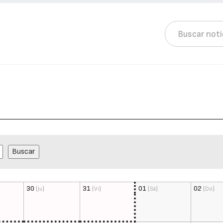
30
(
)
31
(
)
01
(
)
02
(
)
Ju
Vi
Sá
Do