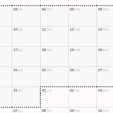
03
(
)
04
(
)
05
(
)
06
(
)
Ju
Vi
Sá
Do
10
(
)
11
(
)
12
(
)
13
(
)
Ju
Vi
Sá
Do
17
(
)
18
(
)
19
(
)
20
(
)
Ju
Vi
Sá
Do
24
(
)
25
(
)
26
(
)
27
(
)
Ju
Vi
Sá
Do
31
(
)
01
(
)
02
(
)
03
(
)
Ju
Vi
Sá
Do
08
(
)
09
(
)
10
(
)
07
(
)
Vi
Sá
Do
Ju