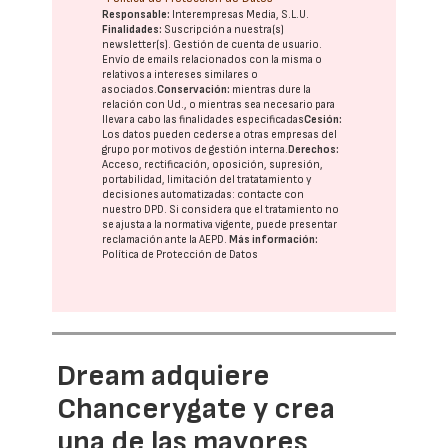
Responsable:
Interempresas Media, S.L.U.
Finalidades:
Suscripción a nuestra(s)
newsletter(s). Gestión de cuenta de usuario.
Envío de emails relacionados con la misma o
relativos a intereses similares o
asociados.
Conservación:
mientras dure la
relación con Ud., o mientras sea necesario para
llevar a cabo las finalidades especificadas
Cesión:
Los datos pueden cederse a otras
empresas del
grupo
por motivos de gestión interna.
Derechos:
Acceso, rectificación, oposición, supresión,
portabilidad, limitación del tratatamiento y
decisiones automatizadas:
contacte con
nuestro DPD
. Si considera que el tratamiento no
se ajusta a la normativa vigente, puede presentar
reclamación ante la
AEPD
.
Más información:
Política de Protección de Datos
Dream adquiere
Chancerygate y crea
una de las mayores