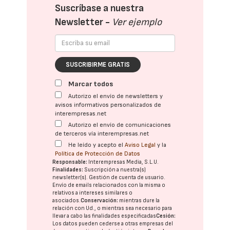
Suscríbase a nuestra
Newsletter -
Ver ejemplo
SUSCRIBIRME GRATIS
Marcar todos
Autorizo el envío de newsletters y
avisos informativos personalizados de
interempresas.net
Autorizo el envío de comunicaciones
de terceros vía interempresas.net
He leído y acepto el
Aviso Legal
y la
Política de Protección de Datos
Responsable:
Interempresas Media, S.L.U.
Finalidades:
Suscripción a nuestra(s)
newsletter(s). Gestión de cuenta de usuario.
Envío de emails relacionados con la misma o
relativos a intereses similares o
asociados.
Conservación:
mientras dure la
relación con Ud., o mientras sea necesario para
llevar a cabo las finalidades especificadas
Cesión:
Los datos pueden cederse a otras
empresas del