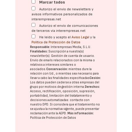
Marcar todos
Autorizo el envío de newsletters y
avisos informativos personalizados de
interempresas.net
Autorizo el envío de comunicaciones
de terceros vía interempresas.net
He leído y acepto el
Aviso Legal
y la
Política de Protección de Datos
Responsable:
Interempresas Media, S.L.U.
Finalidades:
Suscripción a nuestra(s)
newsletter(s). Gestión de cuenta de usuario.
Envío de emails relacionados con la misma o
relativos a intereses similares o
asociados.
Conservación:
mientras dure la
relación con Ud., o mientras sea necesario para
llevar a cabo las finalidades especificadas
Cesión:
Los datos pueden cederse a otras
empresas del
grupo
por motivos de gestión interna.
Derechos:
Acceso, rectificación, oposición, supresión,
portabilidad, limitación del tratatamiento y
decisiones automatizadas:
contacte con
nuestro DPD
. Si considera que el tratamiento no
se ajusta a la normativa vigente, puede presentar
reclamación ante la
AEPD
.
Más información:
Política de Protección de Datos