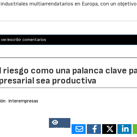
 industriales multiarrendatarios en Europa, con un objetivo
ver/escribir comentarios
l riesgo como una palanca clave p
resarial sea productiva
ión
· Interempresas
13486