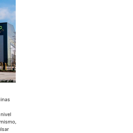
cinas
nivel
simismo,
lsar