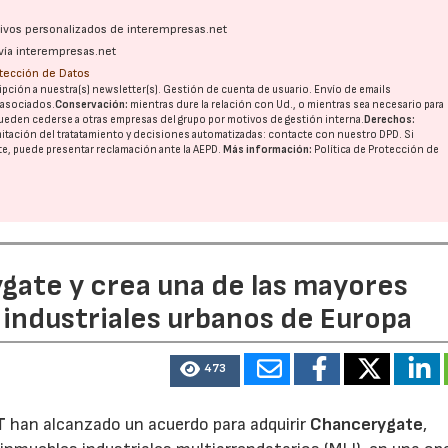
ativos personalizados de interempresas.net
vía interempresas.net
otección de Datos
pción a nuestra(s) newsletter(s). Gestión de cuenta de usuario. Envío de emails
o asociados.
Conservación:
mientras dure la relación con Ud., o mientras sea necesario para
ueden cederse a otras
empresas del grupo
por motivos de gestión interna.
Derechos:
imitación del tratatamiento y decisiones automatizadas:
contacte con nuestro DPD
. Si
nte, puede presentar reclamación ante la
AEPD
.
Más información:
Política de Protección de
ate y crea una de las mayores
industriales urbanos de Europa
473
T
han alcanzado un acuerdo para adquirir
Chancerygate
,