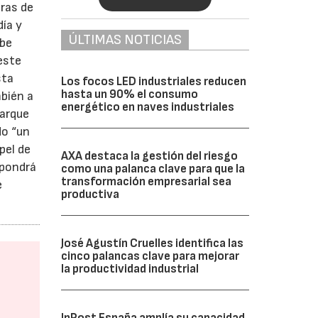
ras de
ía y
ÚLTIMAS NOTICIAS
ebe
este
sta
Los focos LED industriales reducen
hasta un 90% el consumo
mbién a
energético en naves industriales
parque
do “un
pel de
AXA destaca la gestión del riesgo
upondrá
como una palanca clave para que la
transformación empresarial sea
e
productiva
José Agustín Cruelles identifica las
cinco palancas clave para mejorar
la productividad industrial
InPost España amplía su capacidad