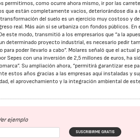
 permitirnos, como ocurre ahora mismo, ir por las carrete
os que están completamente vacíos, deteriorándose día a d
 transformación del suelo es un ejercicio muy costoso y d
reso real. Más aún si se urbaniza con fondos públicos. En 
e este modo, transmitió a los empresarios que “a la apue
 un determinado proyecto industrial, es necesario pedir ta
ara poder llevarlo a cabo”. Molares señaló que el actual 
por Sepes con una inversión de 2,5 millones de euros, ha si
marca”. Su ampliación ahora, “permitirá garantizar ese pa
te estos años gracias a las empresas aquí instaladas y s
ad, el aprovechamiento y la integración ambiental de est
Ver ejemplo
SUSCRIBIRME GRATIS