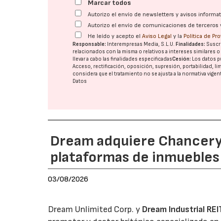
Marcar todos
Autorizo el envío de newsletters y avisos inform
Autorizo el envío de comunicaciones de terceros 
He leído y acepto el
Aviso Legal
y la
Política de Pr
Responsable:
Interempresas Media, S.L.U.
Finalidades:
Suscri
relacionados con la misma o relativos a intereses similares 
llevar a cabo las finalidades especificadas
Cesión:
Los datos p
Acceso, rectificación, oposición, supresión, portabilidad, l
considera que el tratamiento no se ajusta a la normativa vige
Datos
Dream adquiere Chanceryg
plataformas de inmuebles 
03/08/2026
Dream Unlimited Corp. y
Dream Industrial REI