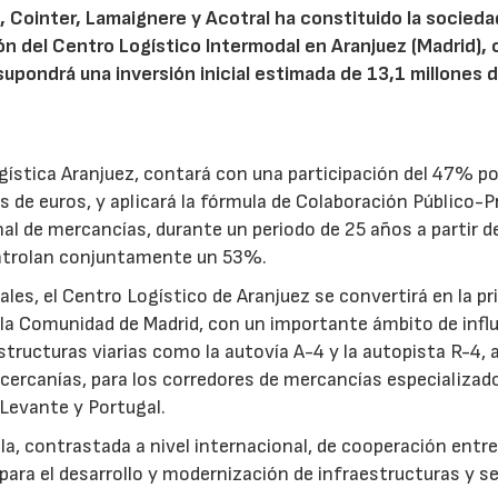
f
, Cointer, Lamaignere y Acotral ha constituido la socieda
ón del Centro Logístico Intermodal en Aranjuez (Madrid),
upondrá una inversión inicial estimada de 13,1 millones 
ística Aranjuez, contará con una participación del 47% po
ones de euros, y aplicará la fórmula de Colaboración Público-P
al de mercancías, durante un periodo de 25 años a partir d
ntrolan conjuntamente un 53%.
les, el Centro Logístico de Aranjuez se convertirá en la p
de la Comunidad de Madrid, con un importante ámbito de infl
ructuras viarias como la autovía A-4 y la autopista R-4, a
e cercanías, para los corredores de mercancías especializad
 Levante y Portugal.
a, contrastada a nivel internacional, de cooperación entre
para el desarrollo y modernización de infraestructuras y se