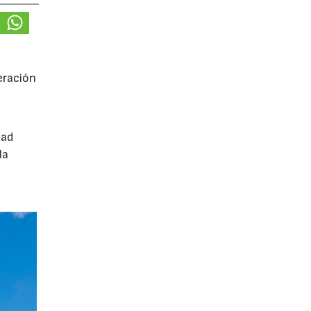
eración
dad
la