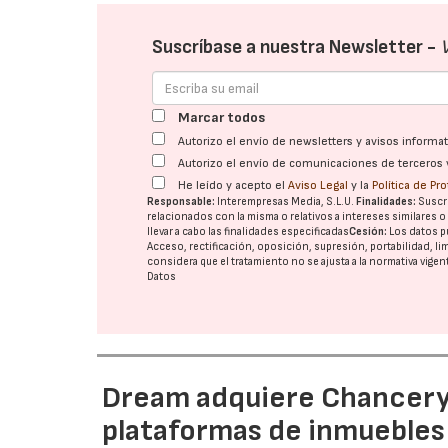
Suscríbase a nuestra Newsletter -
Marcar todos
Autorizo el envío de newsletters y avisos inform
Autorizo el envío de comunicaciones de terceros 
He leído y acepto el
Aviso Legal
y la
Política de Pr
Responsable:
Interempresas Media, S.L.U.
Finalidades:
Suscri
relacionados con la misma o relativos a intereses similares 
llevar a cabo las finalidades especificadas
Cesión:
Los datos p
Acceso, rectificación, oposición, supresión, portabilidad, l
considera que el tratamiento no se ajusta a la normativa vige
Datos
Dream adquiere Chanceryg
plataformas de inmuebles 