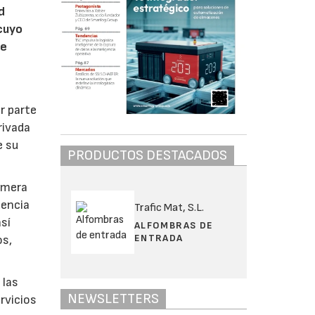
d
 cuyo
de
r parte
rivada
e su
PRODUCTOS DESTACADOS
rimera
uencia
Trafic Mat, S.L.
sí
ALFOMBRAS DE
ENTRADA
os,
 las
NEWSLETTERS
rvicios