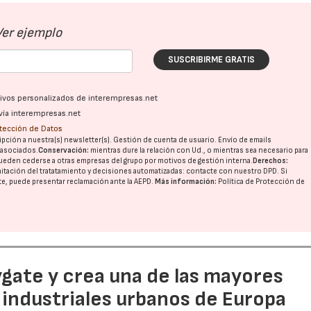
Ver ejemplo
SUSCRIBIRME GRATIS
ativos personalizados de interempresas.net
vía interempresas.net
otección de Datos
pción a nuestra(s) newsletter(s). Gestión de cuenta de usuario. Envío de emails
o asociados.
Conservación:
mientras dure la relación con Ud., o mientras sea necesario para
ueden cederse a otras
empresas del grupo
por motivos de gestión interna.
Derechos:
imitación del tratatamiento y decisiones automatizadas:
contacte con nuestro DPD
. Si
nte, puede presentar reclamación ante la
AEPD
.
Más información:
Política de Protección de
ate y crea una de las mayores
industriales urbanos de Europa