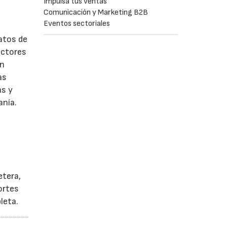
Impulsa tus ventas
Comunicación y Marketing B2B
Eventos sectoriales
atos de
ectores
ón
as
as y
anía.
etera,
ortes
leta.