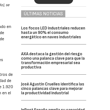
o), se
ÚLTIMAS NOTICIAS
ado en
Los focos LED industriales reducen
 de
hasta un 90% el consumo
energético en naves industriales
 de
AXA destaca la gestión del riesgo
como una palanca clave para que la
es
transformación empresarial sea
productiva
tros de
dad de
José Agustín Cruelles identifica las
e 1.920
cinco palancas clave para mejorar
 en el
la productividad industrial
InPost España amplía su capacidad