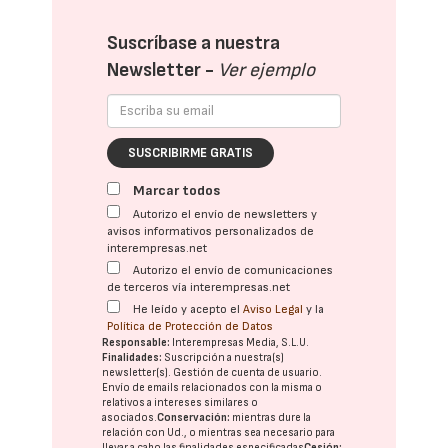
Suscríbase a nuestra
Newsletter -
Ver ejemplo
SUSCRIBIRME GRATIS
Marcar todos
Autorizo el envío de newsletters y
avisos informativos personalizados de
interempresas.net
Autorizo el envío de comunicaciones
de terceros vía interempresas.net
He leído y acepto el
Aviso Legal
y la
Política de Protección de Datos
Responsable:
Interempresas Media, S.L.U.
Finalidades:
Suscripción a nuestra(s)
newsletter(s). Gestión de cuenta de usuario.
Envío de emails relacionados con la misma o
relativos a intereses similares o
asociados.
Conservación:
mientras dure la
relación con Ud., o mientras sea necesario para
llevar a cabo las finalidades especificadas
Cesión: