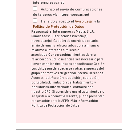
interempresas.net
Autorizo el envío de comunicaciones
de terceros vía interempresas.net
He leído y acepto el
Aviso Legal
y la
Política de Protección de Datos
Responsable:
Interempresas Media, S.L.U.
Finalidades:
Suscripción a nuestra(s)
newsletter(s). Gestión de cuenta de usuario.
Envío de emails relacionados con la misma o
relativos a intereses similares o
asociados.
Conservación:
mientras dure la
relación con Ud., o mientras sea necesario para
llevar a cabo las finalidades especificadas
Cesión:
Los datos pueden cederse a otras
empresas del
grupo
por motivos de gestión interna.
Derechos:
Acceso, rectificación, oposición, supresión,
portabilidad, limitación del tratatamiento y
decisiones automatizadas:
contacte con
nuestro DPD
. Si considera que el tratamiento no
se ajusta a la normativa vigente, puede presentar
reclamación ante la
AEPD
.
Más información:
Política de Protección de Datos