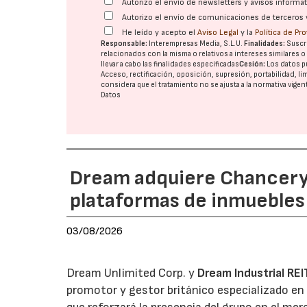
Autorizo el envío de newsletters y avisos inform
Autorizo el envío de comunicaciones de terceros 
He leído y acepto el
Aviso Legal
y la
Política de Pr
Responsable:
Interempresas Media, S.L.U.
Finalidades:
Suscri
relacionados con la misma o relativos a intereses similares 
llevar a cabo las finalidades especificadas
Cesión:
Los datos p
Acceso, rectificación, oposición, supresión, portabilidad, l
considera que el tratamiento no se ajusta a la normativa vige
Datos
Dream adquiere Chanceryg
plataformas de inmuebles 
03/08/2026
Dream Unlimited Corp. y
Dream Industrial REI
promotor y gestor británico especializado en 