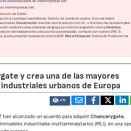
ativos personalizados de interempresas.net
vía interempresas.net
otección de Datos
pción a nuestra(s) newsletter(s). Gestión de cuenta de usuario. Envío de emails
o asociados.
Conservación:
mientras dure la relación con Ud., o mientras sea necesario para
ueden cederse a otras
empresas del grupo
por motivos de gestión interna.
Derechos:
imitación del tratatamiento y decisiones automatizadas:
contacte con nuestro DPD
. Si
nte, puede presentar reclamación ante la
AEPD
.
Más información:
Política de Protección de
ate y crea una de las mayores
industriales urbanos de Europa
474
16/06/2026
21/07/2026
T
han alcanzado un acuerdo para adquirir
Chancerygate
,
inmuebles industriales multiarrendatarios (MLI), en una op