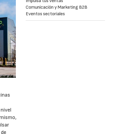
Impulsa tus ventas
Comunicación y Marketing B2B
Eventos sectoriales
cinas
nivel
simismo,
lsar
 de