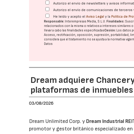
Autorizo el envío de newsletters y avisos inform
Autorizo el envío de comunicaciones de terceros 
He leído y acepto el
Aviso Legal
y la
Política de Pr
Responsable:
Interempresas Media, S.L.U.
Finalidades:
Suscri
relacionados con la misma o relativos a intereses similares 
llevar a cabo las finalidades especificadas
Cesión:
Los datos p
Acceso, rectificación, oposición, supresión, portabilidad, l
considera que el tratamiento no se ajusta a la normativa vige
Datos
Dream adquiere Chanceryg
plataformas de inmuebles 
03/08/2026
Dream Unlimited Corp. y
Dream Industrial REI
promotor y gestor británico especializado en 