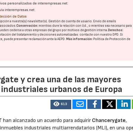
ativos personalizados de interempresas.net
vía interempresas.net
otección de Datos
pción a nuestra(s) newsletter(s). Gestión de cuenta de usuario. Envío de emails
o asociados.
Conservación:
mientras dure la relación con Ud., o mientras sea necesario para
ueden cederse a otras
empresas del grupo
por motivos de gestión interna.
Derechos:
imitación del tratatamiento y decisiones automatizadas:
contacte con nuestro DPD
. Si
nte, puede presentar reclamación ante la
AEPD
.
Más información:
Política de Protección de
ate y crea una de las mayores
industriales urbanos de Europa
613
T
han alcanzado un acuerdo para adquirir
Chancerygate
,
inmuebles industriales multiarrendatarios (MLI), en una op