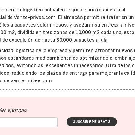
un centro logístico polivalente que dé una respuesta al
cial de Vente-privee.com. El almacén permitirá tratar en u
ágiles a paquetes voluminosos, y asegurar su entrega a nive
.000 m2, dividida en tres zonas de 10.000 m2 cada una, est
 de expedición de hasta 30.000 paquetes al día.
acidad logística de la empresa y permiten afrontar nuevos 
timos estándares medioambientales optimizando el embalaje
didos, evitando así excedentes innecesarios. Otra de las 
cos, reduciendo los plazos de entrega para mejorar la calid
ito de vente-privee.com.
Ver ejemplo
16/06/2026
21/07/2026
SUSCRIBIRME GRATIS