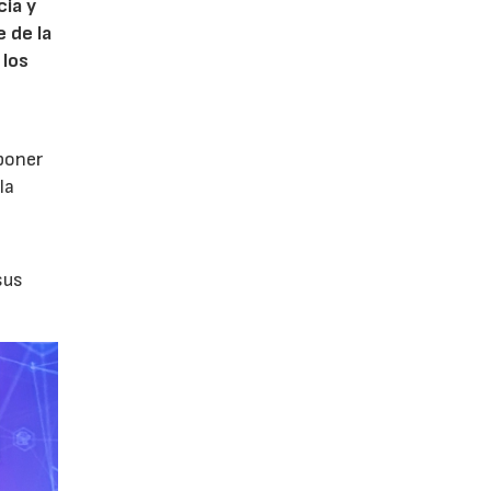
cia y
 de la
 los
poner
la
sus