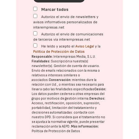
Marcar todos
Autorizo el envío de newsletters y
avisos informativos personalizados de
interempresas.net
Autorizo el envío de comunicaciones
de terceros vía interempresas.net
He leído y acepto el
Aviso Legal
y la
Política de Protección de Datos
Responsable:
Interempresas Media, S.L.U.
Finalidades:
Suscripción a nuestra(s)
newsletter(s). Gestión de cuenta de usuario.
Envío de emails relacionados con la misma o
relativos a intereses similares o
asociados.
Conservación:
mientras dure la
relación con Ud., o mientras sea necesario para
llevar a cabo las finalidades especificadas
Cesión:
Los datos pueden cederse a otras
empresas del
grupo
por motivos de gestión interna.
Derechos:
Acceso, rectificación, oposición, supresión,
portabilidad, limitación del tratatamiento y
decisiones automatizadas:
contacte con
nuestro DPD
. Si considera que el tratamiento no
se ajusta a la normativa vigente, puede presentar
reclamación ante la
AEPD
.
Más información:
Política de Protección de Datos