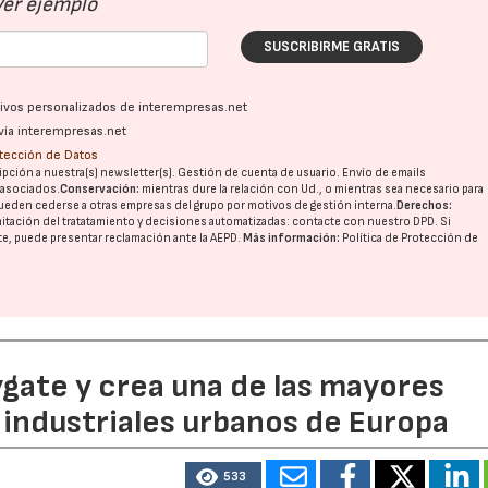
Ver ejemplo
SUSCRIBIRME GRATIS
ativos personalizados de interempresas.net
vía interempresas.net
otección de Datos
pción a nuestra(s) newsletter(s). Gestión de cuenta de usuario. Envío de emails
o asociados.
Conservación:
mientras dure la relación con Ud., o mientras sea necesario para
ueden cederse a otras
empresas del grupo
por motivos de gestión interna.
Derechos:
imitación del tratatamiento y decisiones automatizadas:
contacte con nuestro DPD
. Si
nte, puede presentar reclamación ante la
AEPD
.
Más información:
Política de Protección de
ate y crea una de las mayores
industriales urbanos de Europa
16/06/2026
21/07/2026
533