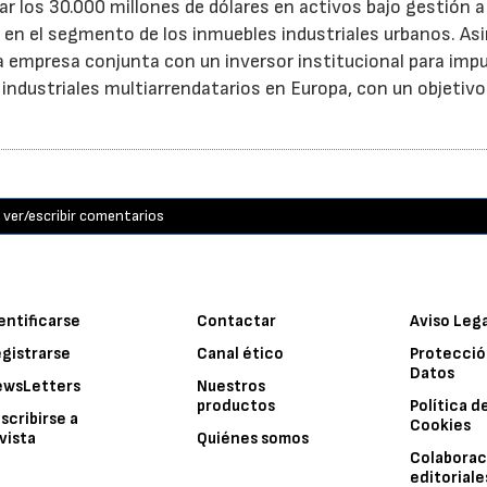
 los 30.000 millones de dólares en activos bajo gestión a 
o en el segmento de los inmuebles industriales urbanos. A
empresa conjunta con un inversor institucional para impu
 industriales multiarrendatarios en Europa, con un objetivo
ver/escribir comentarios
entificarse
Contactar
Aviso Leg
gistrarse
Canal ético
Protecció
Datos
ewsLetters
Nuestros
productos
Política d
scribirse a
Cookies
vista
Quiénes somos
Colaborac
editoriale