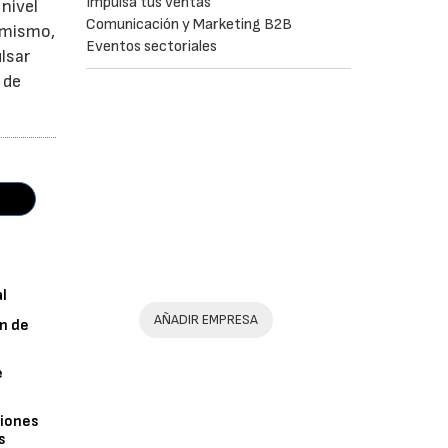
Impulsa tus ventas
nivel
Comunicación y Marketing B2B
simismo,
Eventos sectoriales
lsar
 de
al
AÑADIR EMPRESA
n de
e
iones
s