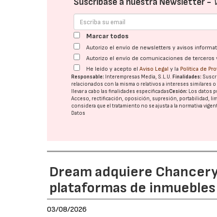
Suscríbase a nuestra Newsletter -
Marcar todos
Autorizo el envío de newsletters y avisos inform
Autorizo el envío de comunicaciones de terceros 
He leído y acepto el
Aviso Legal
y la
Política de Pr
Responsable:
Interempresas Media, S.L.U.
Finalidades:
Suscri
relacionados con la misma o relativos a intereses similares 
llevar a cabo las finalidades especificadas
Cesión:
Los datos p
Acceso, rectificación, oposición, supresión, portabilidad, l
considera que el tratamiento no se ajusta a la normativa vige
Datos
Dream adquiere Chanceryg
plataformas de inmuebles 
03/08/2026