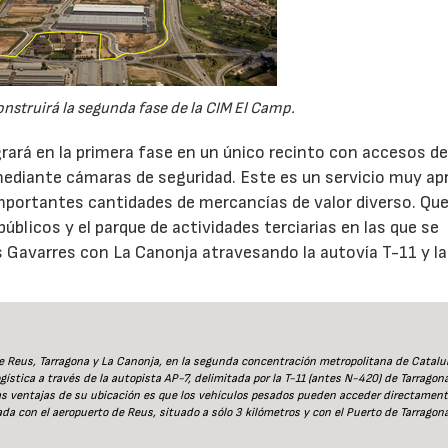
nstruirá la segunda fase de la CIM El Camp.
rará en la primera fase en un único recinto con accesos d
 mediante cámaras de seguridad. Este es un servicio muy ap
mportantes cantidades de mercancías de valor diverso. Qu
úblicos y el parque de actividades terciarias en las que se
s Gavarres con La Canonja atravesando la autovía T-11 y la
e Reus, Tarragona y La Canonja, en la segunda concentración metropolitana de Catalu
gística a través de la autopista AP-7, delimitada por la T-11 (antes N-420) de Tarragon
las ventajas de su ubicación es que los vehículos pesados pueden acceder directament
da con el aeropuerto de Reus, situado a sólo 3 kilómetros y con el Puerto de Tarragona