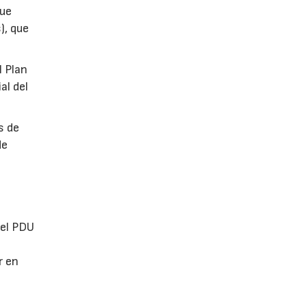
que
), que
l Plan
al del
s de
de
 el PDU
r en