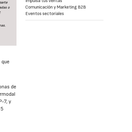
Impulsa tus ventas
parte
Comunicación y Marketing B2B
adas o
t
Eventos sectoriales
nas.
) que
onas de
ermodal
-7, y
25