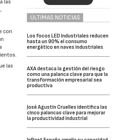
a las
,
ÚLTIMAS NOTICIAS
e con
Los focos LED industriales reducen
un
hasta un 90% el consumo
a
energético en naves industriales
ientos.
ue las
AXA destaca la gestión del riesgo
como una palanca clave para que la
transformación empresarial sea
productiva
José Agustín Cruelles identifica las
cinco palancas clave para mejorar
la productividad industrial
InPost España amplía su capacidad