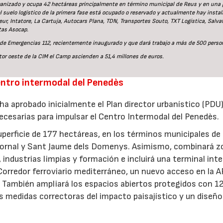
urbanizado y ocupa 42 hectáreas principalmente en término municipal de Reus y en una 
suelo logístico de la primera fase está ocupado o reservado y actualmente hay instal
ur, Intatore, La Cartuja, Autocars Plana, TDN, Transportes Souto, TXT Logística, Salva
tas Asocap.
o de Emergencias 112, recientemente inaugurado y que dará trabajo a más de 500 perso
ctor oeste de la CIM el Camp ascienden a 51,4 millones de euros.
entro intermodal del Penedès
a aprobado inicialmente el Plan director urbanístico (PDU
ecesarias para impulsar el Centro Intermodal del Penedès.
perficie de 177 hectáreas, en los términos municipales de
a Gornal y Sant Jaume dels Domenys. Asimismo, combinará z
 industrias limpias y formación e incluirá una terminal int
orredor ferroviario mediterráneo, un nuevo acceso en la AP
-7. También ampliará los espacios abiertos protegidos con 1
as medidas correctoras del impacto paisajístico y un diseño