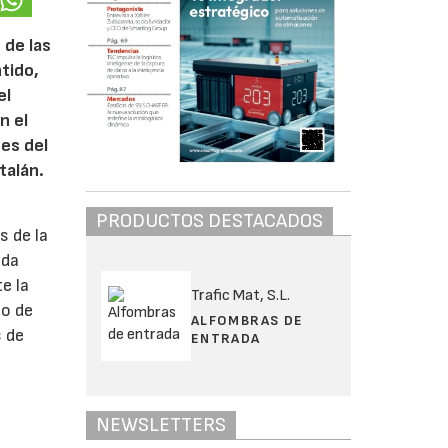
 de las
tido,
el
n el
es del
talán.
PRODUCTOS DESTACADOS
s de la
nda
e la
Trafic Mat, S.L.
co de
ALFOMBRAS DE
s de
ENTRADA
NEWSLETTERS