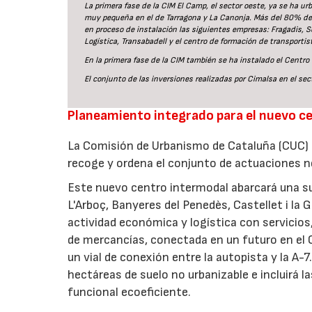
La primera fase de la CIM El Camp, el sector oeste, ya se ha 
muy pequeña en el de Tarragona y La Canonja. Más del 80% del 
en proceso de instalación las siguientes empresas: Fragadis, Se
Logística, Transabadell y el centro de formación de transportis
En la primera fase de la CIM también se ha instalado el Centr
El conjunto de las inversiones realizadas por Cimalsa en el se
Planeamiento integrado para el nuevo c
La Comisión de Urbanismo de Cataluña (CUC) h
recoge y ordena el conjunto de actuaciones n
Este nuevo centro intermodal abarcará una su
L'Arboç, Banyeres del Penedès, Castellet i l
actividad económica y logística con servicios,
de mercancías, conectada en un futuro en el C
un vial de conexión entre la autopista y la A
hectáreas de suelo no urbanizable e incluirá l
funcional ecoeficiente.