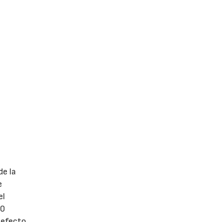
de la
e
el
70
 efecto