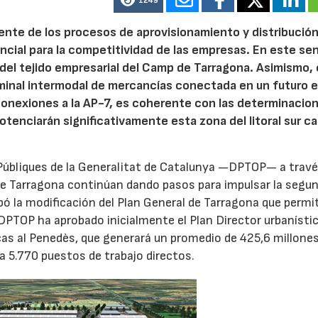
1249
iente de los procesos de aprovisionamiento y distribución
ial para la competitividad de las empresas. En este sen
del tejido empresarial del Camp de Tarragona. Asimismo, 
minal intermodal de mercancías conectada en un futuro e
conexiones a la AP-7, es coherente con las determinacion
otenciarán significativamente esta zona del litoral sur ca
s Públiques de la Generalitat de Catalunya —DPTOP— a travé
de Tarragona continúan dando pasos para impulsar la segu
ó la modificación del Plan General de Tarragona que permit
l DPTOP ha aprobado inicialmente el Plan Director urbanísti
ticas al Penedès, que generará un promedio de 425,6 millone
a 5.770 puestos de trabajo directos.