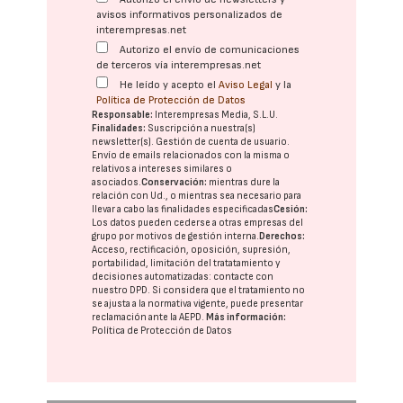
avisos informativos personalizados de
interempresas.net
Autorizo el envío de comunicaciones
de terceros vía interempresas.net
He leído y acepto el
Aviso Legal
y la
Política de Protección de Datos
Responsable:
Interempresas Media, S.L.U.
Finalidades:
Suscripción a nuestra(s)
newsletter(s). Gestión de cuenta de usuario.
Envío de emails relacionados con la misma o
relativos a intereses similares o
asociados.
Conservación:
mientras dure la
relación con Ud., o mientras sea necesario para
llevar a cabo las finalidades especificadas
Cesión:
Los datos pueden cederse a otras
empresas del
grupo
por motivos de gestión interna.
Derechos:
Acceso, rectificación, oposición, supresión,
portabilidad, limitación del tratatamiento y
decisiones automatizadas:
contacte con
nuestro DPD
. Si considera que el tratamiento no
se ajusta a la normativa vigente, puede presentar
reclamación ante la
AEPD
.
Más información:
Política de Protección de Datos