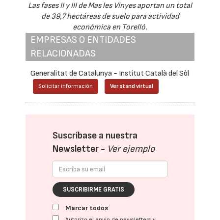
Las fases II y III de Mas les Vinyes aportan un total
de 39,7 hectáreas de suelo para actividad
económica en Torelló.
EMPRESAS O ENTIDADES
RELACIONADAS
Generalitat de Catalunya - Institut Català del Sòl
Solicitar información
Ver stand virtual
Suscríbase a nuestra
Newsletter -
Ver ejemplo
SUSCRIBIRME GRATIS
Marcar todos
Autorizo el envío de newsletters y