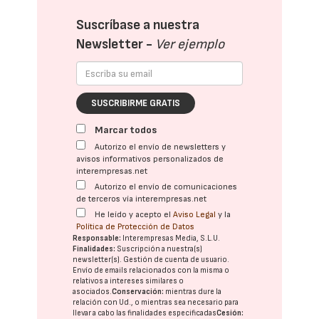
Suscríbase a nuestra
Newsletter -
Ver ejemplo
SUSCRIBIRME GRATIS
Marcar todos
Autorizo el envío de newsletters y
avisos informativos personalizados de
interempresas.net
Autorizo el envío de comunicaciones
de terceros vía interempresas.net
He leído y acepto el
Aviso Legal
y la
Política de Protección de Datos
Responsable:
Interempresas Media, S.L.U.
Finalidades:
Suscripción a nuestra(s)
newsletter(s). Gestión de cuenta de usuario.
Envío de emails relacionados con la misma o
relativos a intereses similares o
asociados.
Conservación:
mientras dure la
relación con Ud., o mientras sea necesario para
llevar a cabo las finalidades especificadas
Cesión: