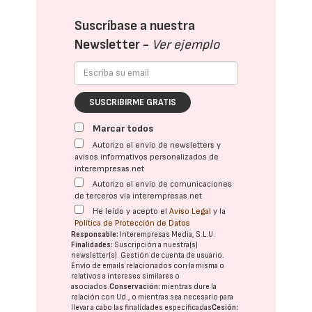
Suscríbase a nuestra
Newsletter -
Ver ejemplo
SUSCRIBIRME GRATIS
Marcar todos
Autorizo el envío de newsletters y
avisos informativos personalizados de
interempresas.net
Autorizo el envío de comunicaciones
de terceros vía interempresas.net
He leído y acepto el
Aviso Legal
y la
Política de Protección de Datos
Responsable:
Interempresas Media, S.L.U.
Finalidades:
Suscripción a nuestra(s)
newsletter(s). Gestión de cuenta de usuario.
Envío de emails relacionados con la misma o
relativos a intereses similares o
asociados.
Conservación:
mientras dure la
relación con Ud., o mientras sea necesario para
llevar a cabo las finalidades especificadas
Cesión: