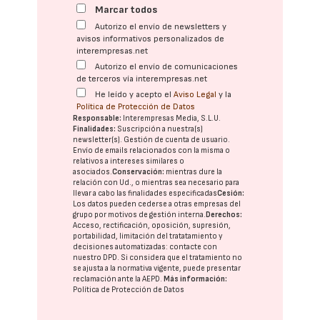
Marcar todos
Autorizo el envío de newsletters y
avisos informativos personalizados de
interempresas.net
Autorizo el envío de comunicaciones
de terceros vía interempresas.net
He leído y acepto el
Aviso Legal
y la
Política de Protección de Datos
Responsable:
Interempresas Media, S.L.U.
Finalidades:
Suscripción a nuestra(s)
newsletter(s). Gestión de cuenta de usuario.
Envío de emails relacionados con la misma o
relativos a intereses similares o
asociados.
Conservación:
mientras dure la
relación con Ud., o mientras sea necesario para
llevar a cabo las finalidades especificadas
Cesión:
Los datos pueden cederse a otras
empresas del
grupo
por motivos de gestión interna.
Derechos:
Acceso, rectificación, oposición, supresión,
portabilidad, limitación del tratatamiento y
decisiones automatizadas:
contacte con
nuestro DPD
. Si considera que el tratamiento no
se ajusta a la normativa vigente, puede presentar
reclamación ante la
AEPD
.
Más información:
Política de Protección de Datos