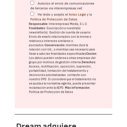
Autorizo el envío de comunicaciones
de terceros vía interempresas.net
He leído y acepto el
Aviso Legal
y la
Política de Protección de Datos
Responsable:
Interempresas Media, S.L.U.
Finalidades:
Suscripción a nuestra(s)
newsletter(s). Gestión de cuenta de usuario.
Envío de emails relacionados con la misma o
relativos a intereses similares o
asociados.
Conservación:
mientras dure la
relación con Ud., o mientras sea necesario para
llevar a cabo las finalidades especificadas
Cesión:
Los datos pueden cederse a otras
empresas del
grupo
por motivos de gestión interna.
Derechos:
Acceso, rectificación, oposición, supresión,
portabilidad, limitación del tratatamiento y
decisiones automatizadas:
contacte con
nuestro DPD
. Si considera que el tratamiento no
se ajusta a la normativa vigente, puede presentar
reclamación ante la
AEPD
.
Más información:
Política de Protección de Datos
Dream adquiere