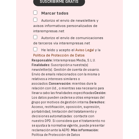
SUSCRIBIRME GRATIS
Marcar todos
Autorizo el envío de newsletters y
avisos informativos personalizados de
interempresas.net
Autorizo el envío de comunicaciones
de terceros vía interempresas.net
He leído y acepto el
Aviso Legal
y la
Política de Protección de Datos
Responsable:
Interempresas Media, S.L.U.
Finalidades:
Suscripción a nuestra(s)
newsletter(s). Gestión de cuenta de usuario.
Envío de emails relacionados con la misma o
relativos a intereses similares o
asociados.
Conservación:
mientras dure la
relación con Ud., o mientras sea necesario para
llevar a cabo las finalidades especificadas
Cesión:
Los datos pueden cederse a otras
empresas del
grupo
por motivos de gestión interna.
Derechos:
Acceso, rectificación, oposición, supresión,
portabilidad, limitación del tratatamiento y
decisiones automatizadas:
contacte con
nuestro DPD
. Si considera que el tratamiento no
se ajusta a la normativa vigente, puede presentar
reclamación ante la
AEPD
.
Más información:
Política de Protección de Datos