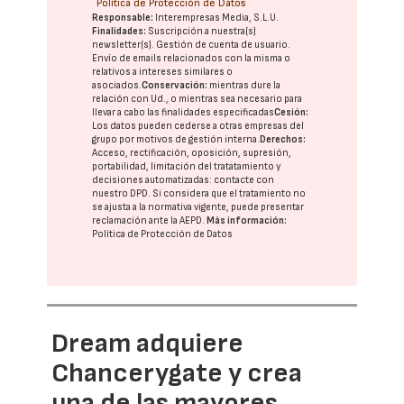
Política de Protección de Datos
Responsable:
Interempresas Media, S.L.U.
Finalidades:
Suscripción a nuestra(s)
newsletter(s). Gestión de cuenta de usuario.
Envío de emails relacionados con la misma o
relativos a intereses similares o
asociados.
Conservación:
mientras dure la
relación con Ud., o mientras sea necesario para
llevar a cabo las finalidades especificadas
Cesión:
Los datos pueden cederse a otras
empresas del
grupo
por motivos de gestión interna.
Derechos:
Acceso, rectificación, oposición, supresión,
portabilidad, limitación del tratatamiento y
decisiones automatizadas:
contacte con
nuestro DPD
. Si considera que el tratamiento no
se ajusta a la normativa vigente, puede presentar
reclamación ante la
AEPD
.
Más información:
Política de Protección de Datos
Dream adquiere
Chancerygate y crea
una de las mayores