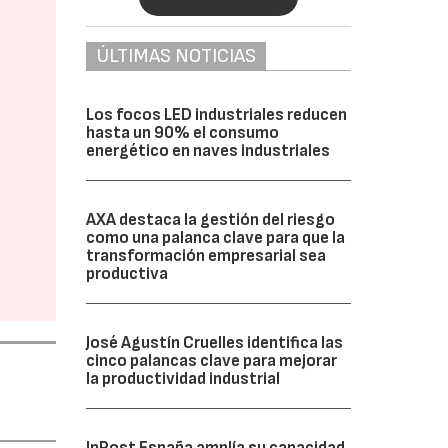
ÚLTIMAS NOTICIAS
Los focos LED industriales reducen
hasta un 90% el consumo
energético en naves industriales
AXA destaca la gestión del riesgo
como una palanca clave para que la
transformación empresarial sea
productiva
José Agustín Cruelles identifica las
cinco palancas clave para mejorar
la productividad industrial
InPost España amplía su capacidad