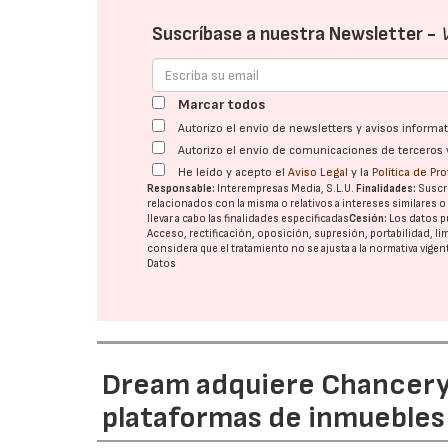
Suscríbase a nuestra Newsletter -
Marcar todos
Autorizo el envío de newsletters y avisos inform
Autorizo el envío de comunicaciones de terceros 
He leído y acepto el
Aviso Legal
y la
Política de Pr
Responsable:
Interempresas Media, S.L.U.
Finalidades:
Suscri
relacionados con la misma o relativos a intereses similares 
llevar a cabo las finalidades especificadas
Cesión:
Los datos p
Acceso, rectificación, oposición, supresión, portabilidad, l
considera que el tratamiento no se ajusta a la normativa vige
Datos
Dream adquiere Chanceryg
plataformas de inmuebles 