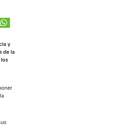
cia y
 de la
 los
poner
la
sus