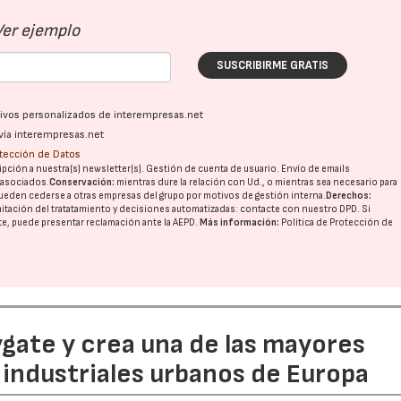
Ver ejemplo
SUSCRIBIRME GRATIS
ativos personalizados de interempresas.net
vía interempresas.net
otección de Datos
pción a nuestra(s) newsletter(s). Gestión de cuenta de usuario. Envío de emails
o asociados.
Conservación:
mientras dure la relación con Ud., o mientras sea necesario para
ueden cederse a otras
empresas del grupo
por motivos de gestión interna.
Derechos:
imitación del tratatamiento y decisiones automatizadas:
contacte con nuestro DPD
. Si
nte, puede presentar reclamación ante la
AEPD
.
Más información:
Política de Protección de
ate y crea una de las mayores
industriales urbanos de Europa