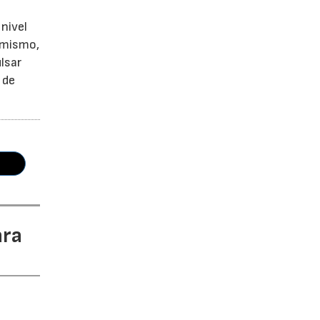
nivel
simismo,
lsar
 de
ara