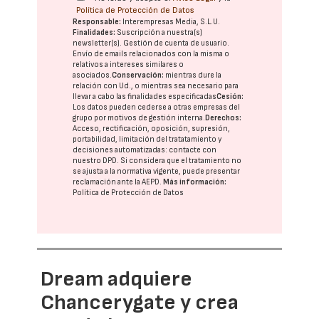
Política de Protección de Datos
Responsable:
Interempresas Media, S.L.U.
Finalidades:
Suscripción a nuestra(s)
newsletter(s). Gestión de cuenta de usuario.
Envío de emails relacionados con la misma o
relativos a intereses similares o
asociados.
Conservación:
mientras dure la
relación con Ud., o mientras sea necesario para
llevar a cabo las finalidades especificadas
Cesión:
Los datos pueden cederse a otras
empresas del
grupo
por motivos de gestión interna.
Derechos:
Acceso, rectificación, oposición, supresión,
portabilidad, limitación del tratatamiento y
decisiones automatizadas:
contacte con
nuestro DPD
. Si considera que el tratamiento no
se ajusta a la normativa vigente, puede presentar
reclamación ante la
AEPD
.
Más información:
Política de Protección de Datos
Dream adquiere
Chancerygate y crea