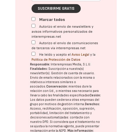
SUSCRIBIRME GRATIS
Marcar todos
Autorizo el envío de newsletters y
avisos informativos personalizados de
interempresas.net
Autorizo el envío de comunicaciones
de terceros vía interempresas.net
He leído y acepto el
Aviso Legal
y la
Política de Protección de Datos
Responsable:
Interempresas Media, S.L.U.
Finalidades:
Suscripción a nuestra(s)
newsletter(s). Gestión de cuenta de usuario.
Envío de emails relacionados con la misma o
relativos a intereses similares o
asociados.
Conservación:
mientras dure la
relación con Ud., o mientras sea necesario para
llevar a cabo las finalidades especificadas
Cesión:
Los datos pueden cederse a otras
empresas del
grupo
por motivos de gestión interna.
Derechos:
Acceso, rectificación, oposición, supresión,
portabilidad, limitación del tratatamiento y
decisiones automatizadas:
contacte con
nuestro DPD
. Si considera que el tratamiento no
se ajusta a la normativa vigente, puede presentar
reclamación ante la
AEPD
.
Más información: