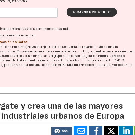
Ver ejemplo
SUSCRIBIRME GRATIS
ativos personalizados de interempresas.net
vía interempresas.net
otección de Datos
pción a nuestra(s) newsletter(s). Gestión de cuenta de usuario. Envío de emails
o asociados.
Conservación:
mientras dure la relación con Ud., o mientras sea necesario para
ueden cederse a otras
empresas del grupo
por motivos de gestión interna.
Derechos:
imitación del tratatamiento y decisiones automatizadas:
contacte con nuestro DPD
. Si
nte, puede presentar reclamación ante la
AEPD
.
Más información:
Política de Protección de
ate y crea una de las mayores
industriales urbanos de Europa
554