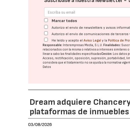
Suscríbase a nuestra Newsletter -
Marcar todos
Autorizo el envío de newsletters y avisos inform
Autorizo el envío de comunicaciones de terceros 
He leído y acepto el
Aviso Legal
y la
Política de Pr
Responsable:
Interempresas Media, S.L.U.
Finalidades:
Suscri
relacionados con la misma o relativos a intereses similares 
llevar a cabo las finalidades especificadas
Cesión:
Los datos p
Acceso, rectificación, oposición, supresión, portabilidad, l
considera que el tratamiento no se ajusta a la normativa vige
Datos
Dream adquiere Chanceryg
plataformas de inmuebles 
03/08/2026