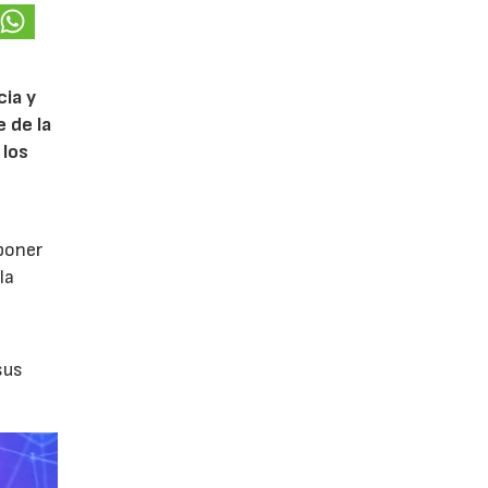
cia y
 de la
 los
poner
la
sus