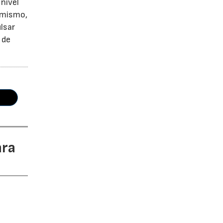
nivel
simismo,
lsar
 de
ara