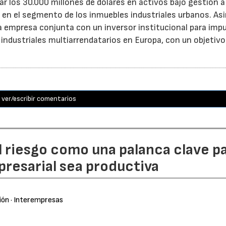
 los 30.000 millones de dólares en activos bajo gestión a 
o en el segmento de los inmuebles industriales urbanos. A
empresa conjunta con un inversor institucional para impu
 industriales multiarrendatarios en Europa, con un objetivo
ver/escribir comentarios
l riesgo como una palanca clave p
resarial sea productiva
ión
· Interempresas