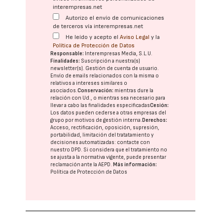
interempresas.net
Autorizo el envío de comunicaciones
de terceros vía interempresas.net
He leído y acepto el
Aviso Legal
y la
Política de Protección de Datos
Responsable:
Interempresas Media, S.L.U.
Finalidades:
Suscripción a nuestra(s)
newsletter(s). Gestión de cuenta de usuario.
Envío de emails relacionados con la misma o
relativos a intereses similares o
asociados.
Conservación:
mientras dure la
relación con Ud., o mientras sea necesario para
llevar a cabo las finalidades especificadas
Cesión:
Los datos pueden cederse a otras
empresas del
grupo
por motivos de gestión interna.
Derechos:
Acceso, rectificación, oposición, supresión,
portabilidad, limitación del tratatamiento y
decisiones automatizadas:
contacte con
nuestro DPD
. Si considera que el tratamiento no
se ajusta a la normativa vigente, puede presentar
reclamación ante la
AEPD
.
Más información:
Política de Protección de Datos