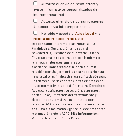
Autorizo el envío de newsletters y
avisos informativos personalizados de
interempresas.net
Autorizo el envío de comunicaciones
de terceros vía interempresas.net
He leído y acepto el
Aviso Legal
y la
Política de Protección de Datos
Responsable:
Interempresas Media, S.L.U.
Finalidades:
Suscripción a nuestra(s)
newsletter(s). Gestión de cuenta de usuario.
Envío de emails relacionados con la misma o
relativos a intereses similares o
asociados.
Conservación:
mientras dure la
relación con Ud., o mientras sea necesario para
llevar a cabo las finalidades especificadas
Cesión:
Los datos pueden cederse a otras
empresas del
grupo
por motivos de gestión interna.
Derechos:
Acceso, rectificación, oposición, supresión,
portabilidad, limitación del tratatamiento y
decisiones automatizadas:
contacte con
nuestro DPD
. Si considera que el tratamiento no
se ajusta a la normativa vigente, puede presentar
reclamación ante la
AEPD
.
Más información:
Política de Protección de Datos