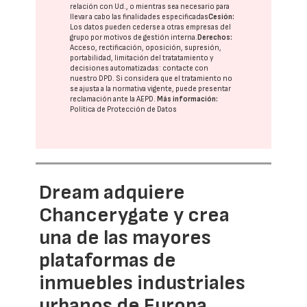
relación con Ud., o mientras sea necesario para
llevar a cabo las finalidades especificadas
Cesión:
Los datos pueden cederse a otras
empresas del
grupo
por motivos de gestión interna.
Derechos:
Acceso, rectificación, oposición, supresión,
portabilidad, limitación del tratatamiento y
decisiones automatizadas:
contacte con
nuestro DPD
. Si considera que el tratamiento no
se ajusta a la normativa vigente, puede presentar
reclamación ante la
AEPD
.
Más información:
Política de Protección de Datos
Dream adquiere
Chancerygate y crea
una de las mayores
plataformas de
inmuebles industriales
urbanos de Europa