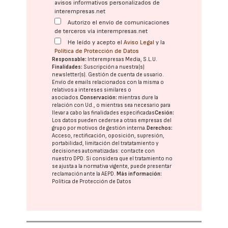
avisos informativos personalizados de
interempresas.net
Autorizo el envío de comunicaciones
de terceros vía interempresas.net
He leído y acepto el
Aviso Legal
y la
Política de Protección de Datos
Responsable:
Interempresas Media, S.L.U.
Finalidades:
Suscripción a nuestra(s)
newsletter(s). Gestión de cuenta de usuario.
Envío de emails relacionados con la misma o
relativos a intereses similares o
asociados.
Conservación:
mientras dure la
relación con Ud., o mientras sea necesario para
llevar a cabo las finalidades especificadas
Cesión:
Los datos pueden cederse a otras
empresas del
grupo
por motivos de gestión interna.
Derechos:
Acceso, rectificación, oposición, supresión,
portabilidad, limitación del tratatamiento y
decisiones automatizadas:
contacte con
nuestro DPD
. Si considera que el tratamiento no
se ajusta a la normativa vigente, puede presentar
reclamación ante la
AEPD
.
Más información:
Política de Protección de Datos