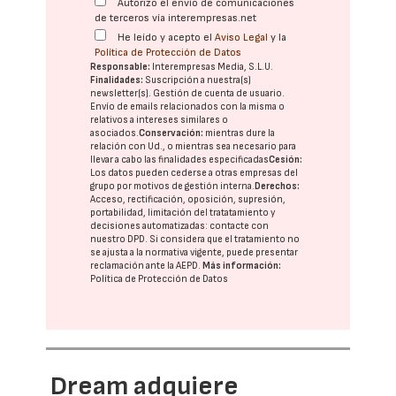
Autorizo el envío de comunicaciones
de terceros vía interempresas.net
He leído y acepto el
Aviso Legal
y la
Política de Protección de Datos
Responsable:
Interempresas Media, S.L.U.
Finalidades:
Suscripción a nuestra(s)
newsletter(s). Gestión de cuenta de usuario.
Envío de emails relacionados con la misma o
relativos a intereses similares o
asociados.
Conservación:
mientras dure la
relación con Ud., o mientras sea necesario para
llevar a cabo las finalidades especificadas
Cesión:
Los datos pueden cederse a otras
empresas del
grupo
por motivos de gestión interna.
Derechos:
Acceso, rectificación, oposición, supresión,
portabilidad, limitación del tratatamiento y
decisiones automatizadas:
contacte con
nuestro DPD
. Si considera que el tratamiento no
se ajusta a la normativa vigente, puede presentar
reclamación ante la
AEPD
.
Más información:
Política de Protección de Datos
Dream adquiere