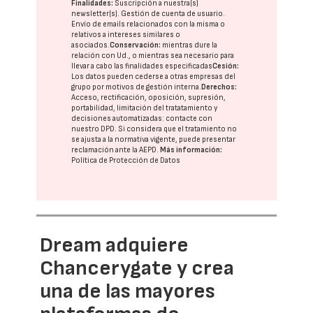
Finalidades:
Suscripción a nuestra(s)
newsletter(s). Gestión de cuenta de usuario.
Envío de emails relacionados con la misma o
relativos a intereses similares o
asociados.
Conservación:
mientras dure la
relación con Ud., o mientras sea necesario para
llevar a cabo las finalidades especificadas
Cesión:
Los datos pueden cederse a otras
empresas del
grupo
por motivos de gestión interna.
Derechos:
Acceso, rectificación, oposición, supresión,
portabilidad, limitación del tratatamiento y
decisiones automatizadas:
contacte con
nuestro DPD
. Si considera que el tratamiento no
se ajusta a la normativa vigente, puede presentar
reclamación ante la
AEPD
.
Más información:
Política de Protección de Datos
Dream adquiere
Chancerygate y crea
una de las mayores