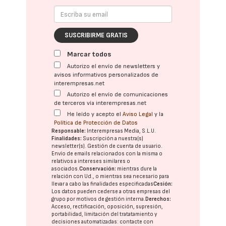
SUSCRIBIRME GRATIS
Marcar todos
Autorizo el envío de newsletters y
avisos informativos personalizados de
interempresas.net
Autorizo el envío de comunicaciones
de terceros vía interempresas.net
He leído y acepto el
Aviso Legal
y la
Política de Protección de Datos
Responsable:
Interempresas Media, S.L.U.
Finalidades:
Suscripción a nuestra(s)
newsletter(s). Gestión de cuenta de usuario.
Envío de emails relacionados con la misma o
relativos a intereses similares o
asociados.
Conservación:
mientras dure la
relación con Ud., o mientras sea necesario para
llevar a cabo las finalidades especificadas
Cesión:
Los datos pueden cederse a otras
empresas del
grupo
por motivos de gestión interna.
Derechos:
Acceso, rectificación, oposición, supresión,
portabilidad, limitación del tratatamiento y
decisiones automatizadas:
contacte con