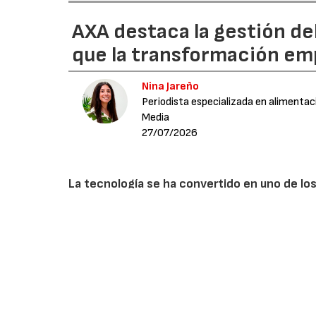
AXA destaca la gestión de
que la transformación emp
Nina Jareño
Periodista especializada en alimentac
Media
27/07/2026
La tecnología se ha convertido en uno de los
automatización, la digitalización y el anális
aumentar la competitividad. Sin embargo, e
inversión tecnológica, sino también de la cap
riesgos asociados al cambio.
Juan Cuerdo, Underwriting Manager para Espa