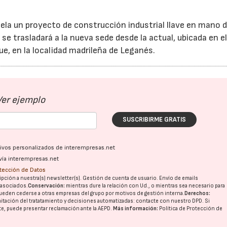
cela un proyecto de construcción industrial llave en mano 
se trasladará a la nueva sede desde la actual, ubicada en e
e, en la localidad madrileña de Leganés.
Ver ejemplo
SUSCRIBIRME GRATIS
ativos personalizados de interempresas.net
vía interempresas.net
otección de Datos
pción a nuestra(s) newsletter(s). Gestión de cuenta de usuario. Envío de emails
o asociados.
Conservación:
mientras dure la relación con Ud., o mientras sea necesario para
ueden cederse a otras
empresas del grupo
por motivos de gestión interna.
Derechos:
imitación del tratatamiento y decisiones automatizadas:
contacte con nuestro DPD
. Si
nte, puede presentar reclamación ante la
AEPD
.
Más información:
Política de Protección de