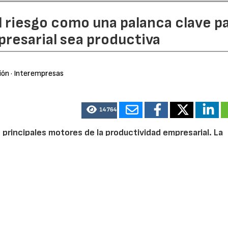
l riesgo como una palanca clave p
resarial sea productiva
ión
· Interempresas
14764
 principales motores de la productividad empresarial. La
is de datos permiten optimizar procesos, mejorar la eficien
l éxito de estas transformaciones no depende únicamente
acidad de las organizaciones para identificar y gestionar
ña y Portugal en
AXA XL
, asistió al
Fórum amec 2026
para 