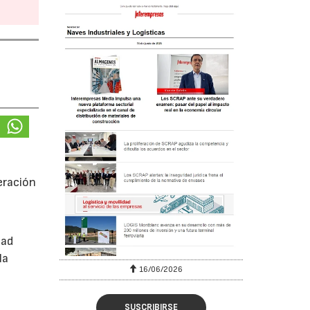
eración
dad
la
16/06/2026
SUSCRIBIRSE