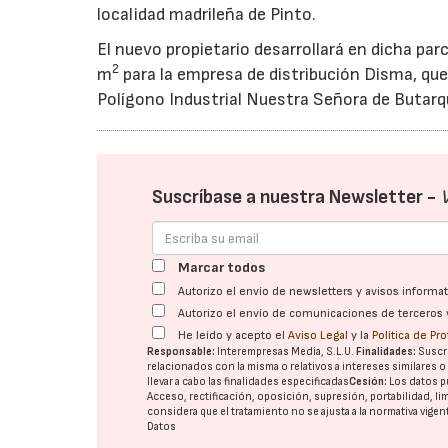
localidad madrileña de Pinto.
El nuevo propietario desarrollará en dicha par
2
m
para la empresa de distribución Disma, que 
Polígono Industrial Nuestra Señora de Butarqu
Suscríbase a nuestra Newsletter -
Marcar todos
Autorizo el envío de newsletters y avisos inform
Autorizo el envío de comunicaciones de terceros 
He leído y acepto el
Aviso Legal
y la
Política de Pr
Responsable:
Interempresas Media, S.L.U.
Finalidades:
Suscri
relacionados con la misma o relativos a intereses similares 
llevar a cabo las finalidades especificadas
Cesión:
Los datos p
Acceso, rectificación, oposición, supresión, portabilidad, l
considera que el tratamiento no se ajusta a la normativa vige
Datos