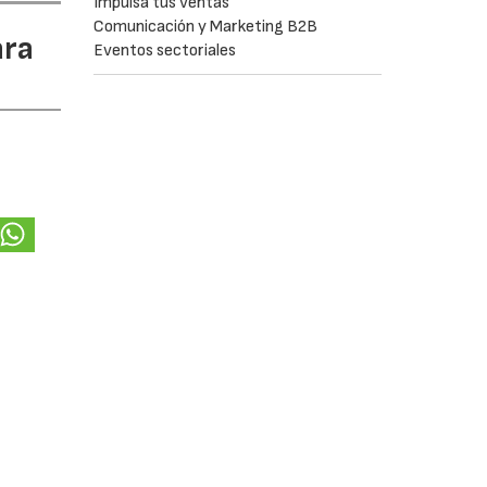
Impulsa tus ventas
Comunicación y Marketing B2B
ara
Eventos sectoriales
cia y
 de la
 los
poner