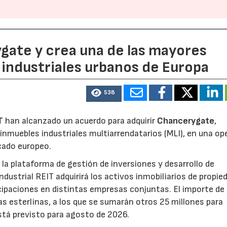
ate y crea una de las mayores
industriales urbanos de Europa
538
T
han alcanzado un acuerdo para adquirir
Chancerygate
,
inmuebles industriales multiarrendatarios (MLI), en una op
rcado europeo.
la plataforma de gestión de inversiones y desarrollo de
strial REIT adquirirá los activos inmobiliarios de propie
icipaciones en distintas empresas conjuntas. El importe de 
16/06/2026
21/07/2026
as esterlinas, a los que se sumarán otros 25 millones para
está previsto para agosto de 2026.