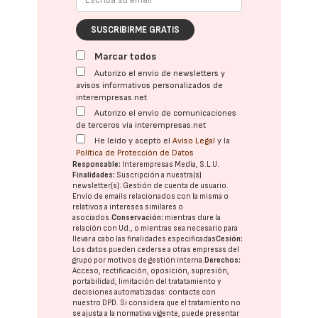
SUSCRIBIRME GRATIS
Marcar todos
Autorizo el envío de newsletters y
avisos informativos personalizados de
interempresas.net
Autorizo el envío de comunicaciones
de terceros vía interempresas.net
He leído y acepto el
Aviso Legal
y la
Política de Protección de Datos
Responsable:
Interempresas Media, S.L.U.
Finalidades:
Suscripción a nuestra(s)
newsletter(s). Gestión de cuenta de usuario.
Envío de emails relacionados con la misma o
relativos a intereses similares o
asociados.
Conservación:
mientras dure la
relación con Ud., o mientras sea necesario para
llevar a cabo las finalidades especificadas
Cesión:
Los datos pueden cederse a otras
empresas del
grupo
por motivos de gestión interna.
Derechos:
Acceso, rectificación, oposición, supresión,
portabilidad, limitación del tratatamiento y
decisiones automatizadas:
contacte con
nuestro DPD
. Si considera que el tratamiento no
se ajusta a la normativa vigente, puede presentar