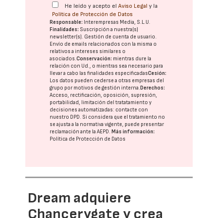
He leído y acepto el
Aviso Legal
y la
Política de Protección de Datos
Responsable:
Interempresas Media, S.L.U.
Finalidades:
Suscripción a nuestra(s)
newsletter(s). Gestión de cuenta de usuario.
Envío de emails relacionados con la misma o
relativos a intereses similares o
asociados.
Conservación:
mientras dure la
relación con Ud., o mientras sea necesario para
llevar a cabo las finalidades especificadas
Cesión:
Los datos pueden cederse a otras
empresas del
grupo
por motivos de gestión interna.
Derechos:
Acceso, rectificación, oposición, supresión,
portabilidad, limitación del tratatamiento y
decisiones automatizadas:
contacte con
nuestro DPD
. Si considera que el tratamiento no
se ajusta a la normativa vigente, puede presentar
reclamación ante la
AEPD
.
Más información:
Política de Protección de Datos
Dream adquiere
Chancerygate y crea