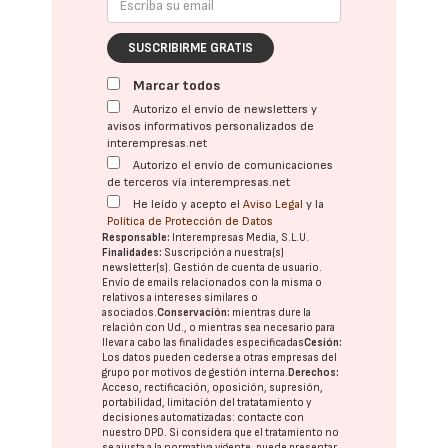
SUSCRIBIRME GRATIS
Marcar todos
Autorizo el envío de newsletters y
avisos informativos personalizados de
interempresas.net
Autorizo el envío de comunicaciones
de terceros vía interempresas.net
He leído y acepto el
Aviso Legal
y la
Política de Protección de Datos
Responsable:
Interempresas Media, S.L.U.
Finalidades:
Suscripción a nuestra(s)
newsletter(s). Gestión de cuenta de usuario.
Envío de emails relacionados con la misma o
relativos a intereses similares o
asociados.
Conservación:
mientras dure la
relación con Ud., o mientras sea necesario para
llevar a cabo las finalidades especificadas
Cesión:
Los datos pueden cederse a otras
empresas del
grupo
por motivos de gestión interna.
Derechos:
Acceso, rectificación, oposición, supresión,
portabilidad, limitación del tratatamiento y
decisiones automatizadas:
contacte con
nuestro DPD
. Si considera que el tratamiento no
se ajusta a la normativa vigente, puede presentar