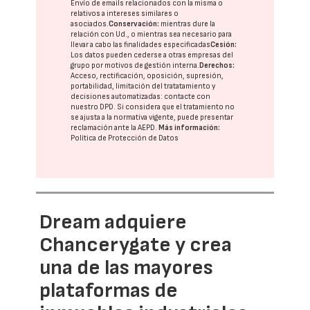
Envío de emails relacionados con la misma o
relativos a intereses similares o
asociados.
Conservación:
mientras dure la
relación con Ud., o mientras sea necesario para
llevar a cabo las finalidades especificadas
Cesión:
Los datos pueden cederse a otras
empresas del
grupo
por motivos de gestión interna.
Derechos:
Acceso, rectificación, oposición, supresión,
portabilidad, limitación del tratatamiento y
decisiones automatizadas:
contacte con
nuestro DPD
. Si considera que el tratamiento no
se ajusta a la normativa vigente, puede presentar
reclamación ante la
AEPD
.
Más información:
Política de Protección de Datos
Dream adquiere
Chancerygate y crea
una de las mayores
plataformas de