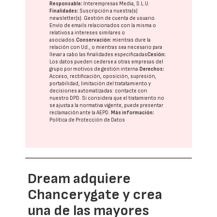
Responsable:
Interempresas Media, S.L.U.
Finalidades:
Suscripción a nuestra(s)
newsletter(s). Gestión de cuenta de usuario.
Envío de emails relacionados con la misma o
relativos a intereses similares o
asociados.
Conservación:
mientras dure la
relación con Ud., o mientras sea necesario para
llevar a cabo las finalidades especificadas
Cesión:
Los datos pueden cederse a otras
empresas del
grupo
por motivos de gestión interna.
Derechos:
Acceso, rectificación, oposición, supresión,
portabilidad, limitación del tratatamiento y
decisiones automatizadas:
contacte con
nuestro DPD
. Si considera que el tratamiento no
se ajusta a la normativa vigente, puede presentar
reclamación ante la
AEPD
.
Más información:
Política de Protección de Datos
Dream adquiere
Chancerygate y crea
una de las mayores