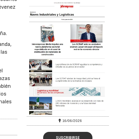
révenez
eña.
anda,
 las
el
lazas
mbién
ios
inales
16/06/2026
SUSCRIBIRSE