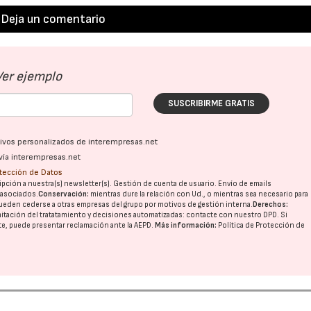
Deja un comentario
Ver ejemplo
SUSCRIBIRME GRATIS
ativos personalizados de interempresas.net
vía interempresas.net
otección de Datos
pción a nuestra(s) newsletter(s). Gestión de cuenta de usuario. Envío de emails
o asociados.
Conservación:
mientras dure la relación con Ud., o mientras sea necesario para
ueden cederse a otras
empresas del grupo
por motivos de gestión interna.
Derechos:
imitación del tratatamiento y decisiones automatizadas:
contacte con nuestro DPD
. Si
nte, puede presentar reclamación ante la
AEPD
.
Más información:
Política de Protección de