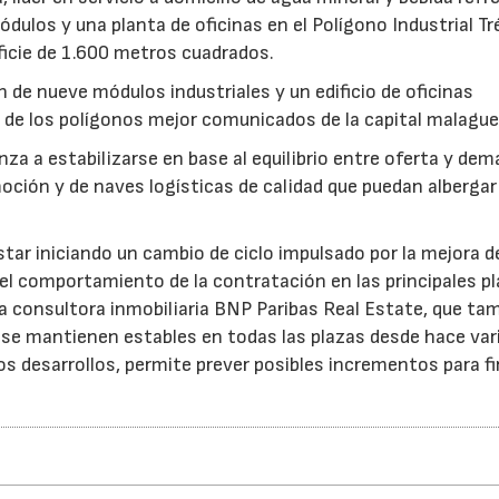
ulos y una planta de oficinas en el Polígono Industrial T
ficie de 1.600 metros cuadrados.
 de nueve módulos industriales y un edificio de oficinas
no de los polígonos mejor comunicados de la capital malagu
za a estabilizarse en base al equilibrio entre oferta y dem
oción y de naves logísticas de calidad que puedan albergar
estar iniciando un cambio de ciclo impulsado por la mejora d
el comportamiento de la contratación en las principales p
 la consultora inmobiliaria BNP Paribas Real Estate, que ta
 se mantienen estables en todas las plazas desde hace var
os desarrollos, permite prever posibles incrementos para f
16/06/2026
21/07/2026