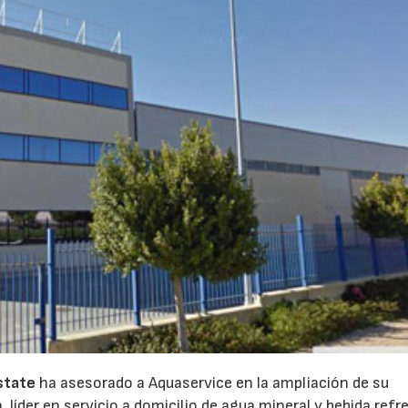
state
ha asesorado a Aquaservice en la ampliación de su
, líder en servicio a domicilio de agua mineral y bebida ref