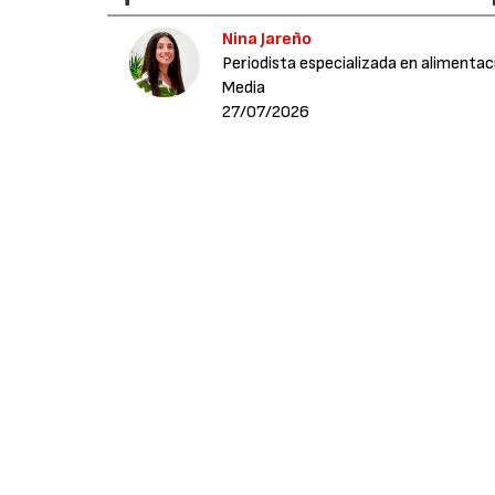
Nina Jareño
Periodista especializada en alimentac
Media
27/07/2026
La tecnología se ha convertido en uno de los
automatización, la digitalización y el anális
aumentar la competitividad. Sin embargo, e
inversión tecnológica, sino también de la cap
riesgos asociados al cambio.
Juan Cuerdo, Underwriting Manager para Espa
el foco en un aspecto que a menudo pasa desa
gestión del riesgo.
Según nos explicó, cualquier iniciativa desti