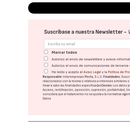
Suscríbase a nuestra Newsletter -
Marcar todos
Autorizo el envío de newsletters y avisos inform
Autorizo el envío de comunicaciones de terceros 
He leído y acepto el
Aviso Legal
y la
Política de Pr
Responsable:
Interempresas Media, S.L.U.
Finalidades:
Suscri
relacionados con la misma o relativos a intereses similares 
llevar a cabo las finalidades especificadas
Cesión:
Los datos p
Acceso, rectificación, oposición, supresión, portabilidad, l
considera que el tratamiento no se ajusta a la normativa vige
Datos