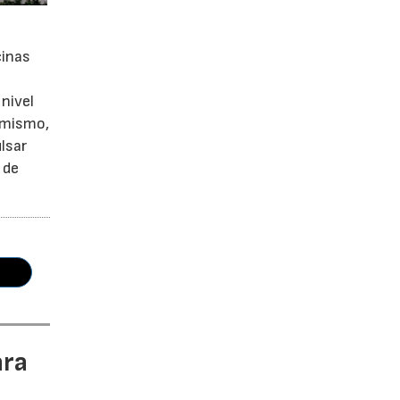
cinas
nivel
simismo,
lsar
 de
ara