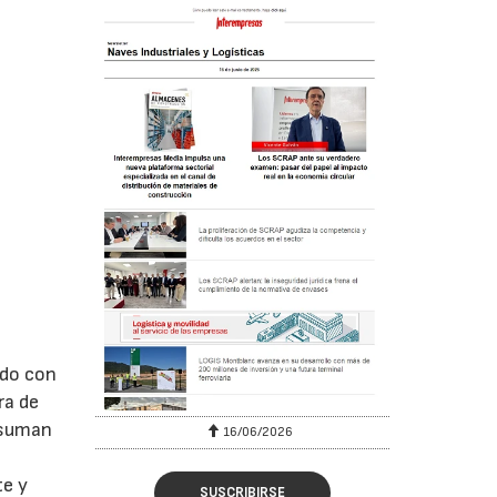
ado con
ra de
 suman
16/06/2026
te y
SUSCRIBIRSE