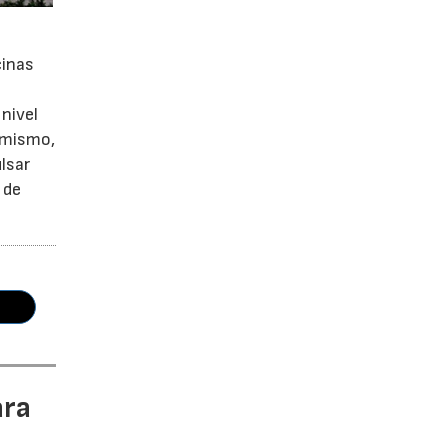
cinas
nivel
simismo,
lsar
 de
ara