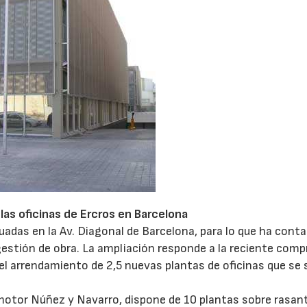
las oficinas de Ercros en Barcelona
tuadas en la Av. Diagonal de Barcelona, para lo que ha cont
gestión de obra. La ampliación responde a la reciente comp
el arrendamiento de 2,5 nuevas plantas de oficinas que se
16/06/2026
21/07/2026
omotor Núñez y Navarro, dispone de 10 plantas sobre rasan