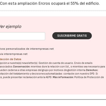
Con esta ampliación Ercros ocupará el 55% del edificio.
Ver ejemplo
SUSCRIBIRME GRATIS
ativos personalizados de interempresas.net
vía interempresas.net
otección de Datos
pción a nuestra(s) newsletter(s). Gestión de cuenta de usuario. Envío de emails
o asociados.
Conservación:
mientras dure la relación con Ud., o mientras sea necesario para
ueden cederse a otras
empresas del grupo
por motivos de gestión interna.
Derechos:
imitación del tratatamiento y decisiones automatizadas:
contacte con nuestro DPD
. Si
nte, puede presentar reclamación ante la
AEPD
.
Más información:
Política de Protección de