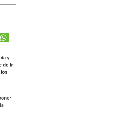
cia y
 de la
 los
poner
la