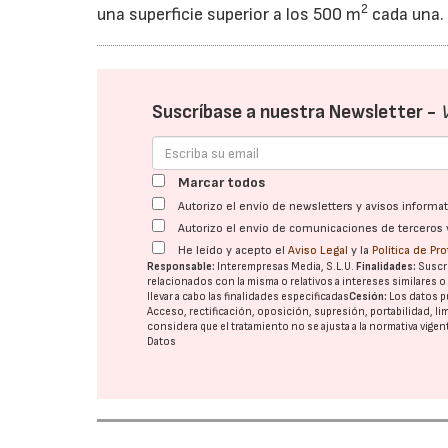
2
una superficie superior a los 500 m
cada una. 
Suscríbase a nuestra Newsletter -
Marcar todos
Autorizo el envío de newsletters y avisos inform
Autorizo el envío de comunicaciones de terceros 
He leído y acepto el
Aviso Legal
y la
Política de Pr
Responsable:
Interempresas Media, S.L.U.
Finalidades:
Suscri
relacionados con la misma o relativos a intereses similares 
llevar a cabo las finalidades especificadas
Cesión:
Los datos p
Acceso, rectificación, oposición, supresión, portabilidad, l
considera que el tratamiento no se ajusta a la normativa vige
Datos